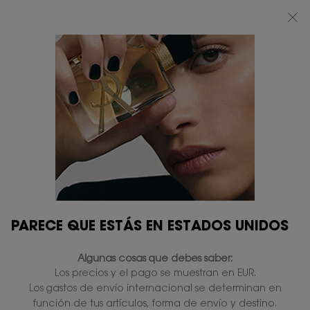
BEAUTY LIGHT CLUB: DISFRUTA DE UN 20% DESCUENTO EN TODA LA WEB
— O UN 25% A PARTIR DE 80 €*
0
MI
0 PRODUCTO
TIENDAS
CESTA
Contenido principal
...
MAQUILLAJE
Look 44
LOOK 44
Sin existencias
97,00 €
87,30 €
Precio antiguo
Precio nuevo
Make Me Blush Bold Burning & YSL Loveshine Gloss.
4.6
(91)
Escriba una reseña
Lea
91
reseñas.
PARECE QUE ESTÁS EN ESTADOS UNIDOS
Enlace
en
SOLO ONLINE
la
Algunas cosas que debes saber:
misma
página.
Los precios y el pago se muestran en EUR.
Los gastos de envío internacional se determinan en
función de tus artículos, forma de envío y destino.