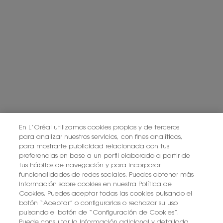
En L’Oréal utilizamos cookies propias y de terceros
para analizar nuestros servicios, con fines analíticos,
para mostrarte publicidad relacionada con tus
preferencias en base a un perfil elaborado a partir de
tus hábitos de navegación y para incorporar
funcionalidades de redes sociales. Puedes obtener más
información sobre cookies en nuestra Política de
Cookies. Puedes aceptar todas las cookies pulsando el
botón “Aceptar” o configurarlas o rechazar su uso
pulsando el botón de “Configuración de Cookies”.
Puede consultar la información adicional y detallada