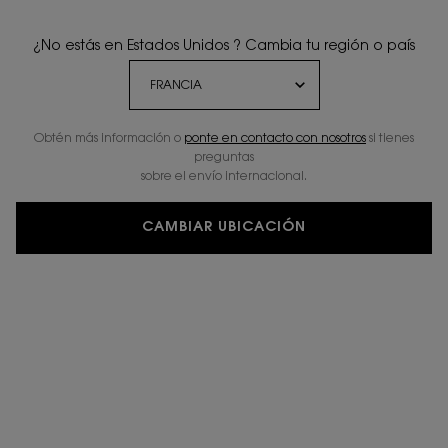
¿No estás en Estados Unidos ? Cambia tu región o país
2 MUESTRAS
DEVOLUCIONES
GRATUITAS
GRATUITAS
Navegación de pie de página
Obtén más información o
ponte en contacto con nosotros
si tienes
REGISTRAR E-MAIL
preguntas
newslettersignup.title.legend
sobre el envío internacional.
Sr.
Sra.
Prefiero no responder
Fecha de nacimiento
CAMBIAR UBICACIÓN
Correo electrónico
*
Número de teléfono móvil (Formato: 6XXXXXXXX)