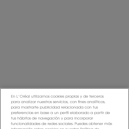
explica en la información adicional.
Información adicional: Puede consultar la información adicional y
detallada sobre Protección de Datos en nuestra
Política de Privacidad.
Haciendo click en “Suscribirme” declaro que he leído y entiendo la
Política de Privacidad de L’Oréal.
Este sitio está protegido por Cloudflare y se aplican la Política de
privacidad y las Condiciones del servicio.
SUSCRIBIRME
PONTE EN CONTACTO CON NOSOTROS
ENCUENTRA UNA TIENDA
En L’Oréal utilizamos cookies propias y de terceros
para analizar nuestros servicios, con fines analíticos,
para mostrarte publicidad relacionada con tus
+34 919 941 086
preferencias en base a un perfil elaborado a partir de
tus hábitos de navegación y para incorporar
funcionalidades de redes sociales. Puedes obtener más