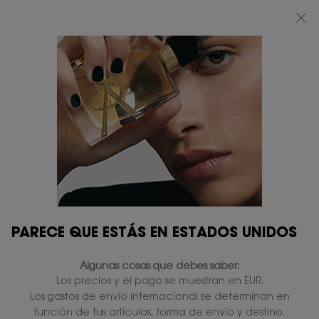
ROUGE PUR COUTURE
" >
ROUGE PUR COUTURE
" >
BEAUTY LIGHT CLUB: DISFRUTA DE UN 20% DESCUENTO EN TODA LA WEB
— O UN 25% A PARTIR DE 80 €*
0
MI
0 PRODUCTO
TIENDAS
CESTA
Contenido principal
ROUGE PUR COUTURE
PARECE QUE ESTÁS EN ESTADOS UNIDOS
ENTREGA ESTÁNDAR
REGALOS
Algunas cosas que debes saber:
GRATUITA A PARTIR
EXCLUSIVOS
Los precios y el pago se muestran en EUR.
DE 50 €
Los gastos de envío internacional se determinan en
función de tus artículos, forma de envío y destino.