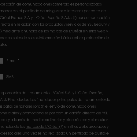
ecepción de comunicaciones comerciales personalizadas
asadas en el perfilado de mis gustos e intereses por parte de
'Oréal France S.A y L'Oréal España S.A.U.: (i) por comunicación
irecta en relación con los productos y servicios de YSL Beauty y
ii) mediante anuncios de las
marcas de L'Oréal
en sitios web y
edes sociales de socios.Información básica sobre protección de
atos
*
E-mail
SMS
esponsables del tratamiento: L'Oréal S.A. y L’Oréal España,
.A.U. Finalidades: Las finalidades principales de tratamiento de
us datos personales son: (i) el envío de comunicaciones
omerciales y promocionales por comunicación directa de YSL
eauty a través de medios ordinarios y electrónicos y el mostrar
nuncios de las
marcas de L’Oréal
(/) en sitios webs asociados y
edes sociales una vez se ha realizado un perfilado de gustos e