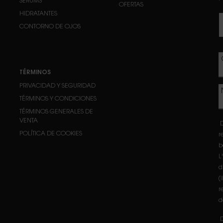
SÉRUMS
OFERTAS
HIDRATANTES
CONTORNO DE OJOS
TÉRMINOS
PRIVACIDAD Y SEGURIDAD
TÉRMINOS Y CONDICIONES
TÉRMINOS GENERALES DE
VENTA
D
POLÍTICA DE COOKIES
r
b
L
d
(
r
d
D