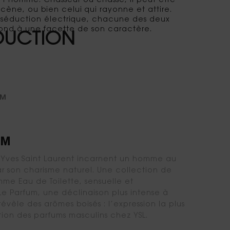
l’homme. Chasseur ou chassé, il peut être
scène, ou bien celui qui rayonne et attire.
séduction électrique, chacune des deux
pond à une facette de son caractère.
ÉDUCTION
UM
UM
 Yves Saint Laurent incarnent un homme au
par son charisme naturel. Une collection de
omme Eau de Toilette, sensuelle et
 Parfum, une déclinaison plus intense à
évèle des arômes boisés : l’expression la plus
tion des parfums masculins chez YSL.