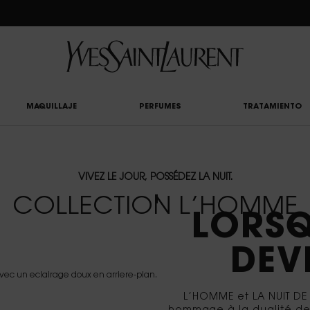
CLUB: DISFRUTA DE UN 20% DESCUENTO EN TODA LA WEB — O UN 25% A PARTIR 
MAQUILLAJE
PERFUMES
TRATAMIENTO
VIVEZ LE JOUR, POSSÉDEZ LA NUIT.
VIV
COLLECTION L’HOMME
LORSQ
DEVI
L’HOMME et LA NUIT DE