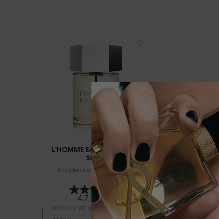
L'HOMME EAU DE TOILETTE
SPRAY
Amaderado Fresco - Vetiver
4.7
(1361)
Seleccionar un formato