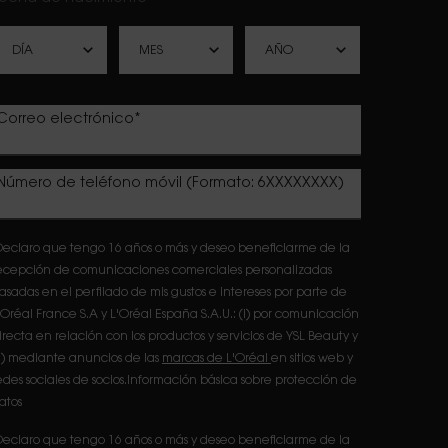
Correo electrónico
*
Número de teléfono móvil (Formato: 6XXXXXXXX)
eclaro que tengo 16 años o más y deseo beneficiarme de la
ecepción de comunicaciones comerciales personalizadas
asadas en el perfilado de mis gustos e intereses por parte de
'Oréal France S.A y L'Oréal España S.A.U.: (i) por comunicación
irecta en relación con los productos y servicios de YSL Beauty y
ii) mediante anuncios de las
marcas de L'Oréal
en sitios web y
edes sociales de socios.Información básica sobre protección de
atos
eclaro que tengo 16 años o más y deseo beneficiarme de la