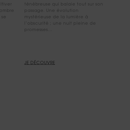
ltiver
ténébreuse qui balaie tout sur son
’ombre
passage. Une évolution
 se
mystérieuse de la lumière à
l’obscurité ; une nuit pleine de
promesses…
JE DÉCOUVRE