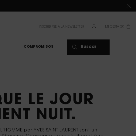
DE 80 €*
INSCRIBIRSE A LA NEWSLETTER
MI CESTA
0
0 PRODUCTO
Buscar
COMPROMISOS
EZ LE JOUR, POSSÉDEZ LA NUIT.
UE LE JOUR
ENT NUIT.
 L’HOMME par YVES SAINT LAURENT sont un