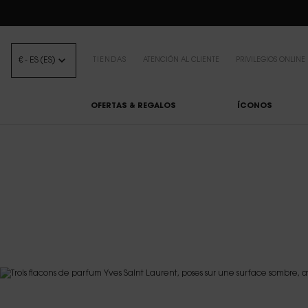
BEAUTY LIGHT 
€ - ES (ES)
TIENDAS
ATENCIÓN AL CLIENTE
PRIVILEGIOS ONLINE
OFERTAS & REGALOS
ÍCONOS
Contenido principal