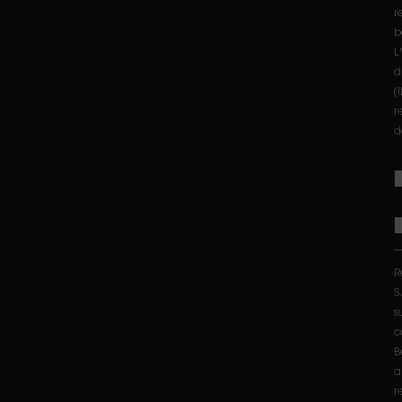
r
b
L
d
(
r
d
R
S
s
c
B
a
r