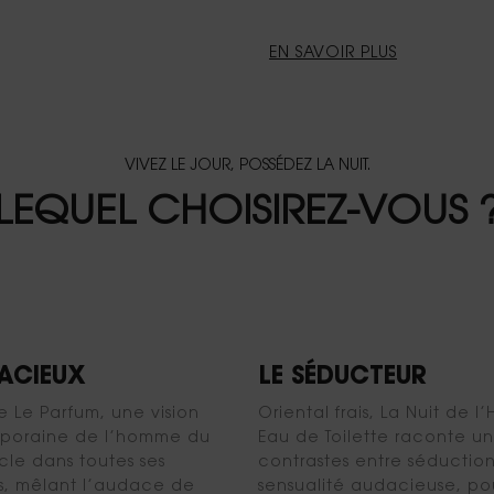
EN SAVOIR PLUS
VIVEZ LE JOUR, POSSÉDEZ LA NUIT.
LEQUEL CHOISIREZ-VOUS 
DACIEUX
LE SÉDUCTEUR
 Le Parfum, une vision
Oriental frais, La Nuit de 
poraine de l’homme du
Eau de Toilette raconte un
cle dans toutes ses
contrastes entre séduction
s, mêlant l’audace de
sensualité audacieuse, po