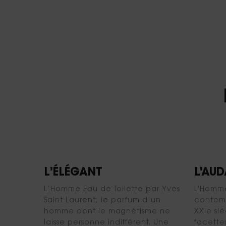
L’ÉLÉGANT
L'AU
L’Homme Eau de Toilette par Yves
L'Homme
Saint Laurent, le parfum d’un
contem
homme dont le magnétisme ne
XXIe siè
laisse personne indifférent. Une
facette