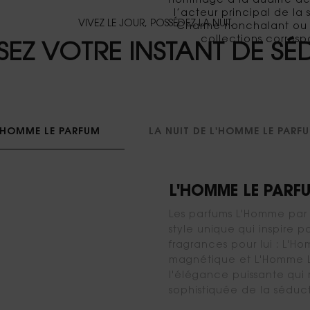
hommage à la dualité de 
l’acteur principal de la 
VIVEZ LE JOUR, POSSÉDEZ LA NUIT.
Charme nonchalant ou 
collections corres
SEZ VOTRE INSTANT DE S
'HOMME LE PARFUM
LA NUIT DE L'HOMME LE PARF
L'HOMME LE PARF
Les parfums L'Homme par
style unique qui inspire 
fragrances pour lui : L'H
magnétique et L'Homme Le
l'élégance puissante qui r
sophistiquée de la séduc