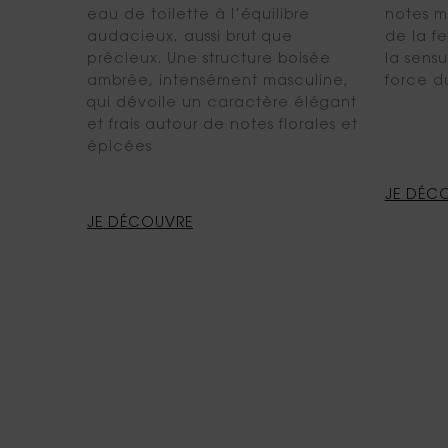
eau de toilette à l’équilibre
notes m
audacieux, aussi brut que
de la fe
précieux. Une structure boisée
la sensu
ambrée, intensément masculine,
force du
qui dévoile un caractère élégant
et frais autour de notes florales et
épicées
JE DÉC
JE DÉCOUVRE