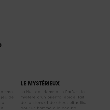
?
LE MYSTÉRIEUX
l’Homme
La Nuit de l'Homme Le Parfum, le
 jeu de
mystère d’un oriental épicé, fait
 et
de tensions et de chocs olfactifs,
ur
pour un homme à la beauté