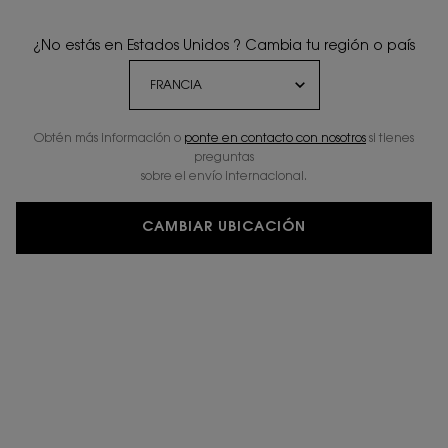
¿No estás en Estados Unidos ? Cambia tu región o país
Obtén más información o
ponte en contacto con nosotros
si tienes
preguntas
sobre el envío internacional.
CAMBIAR UBICACIÓN
1,3 MILLONES DE PERSONAS