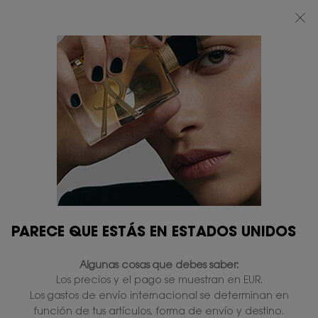
BEAUTY LIGHT CLUB: DISFRUTA DE UN 20% DESCUENTO EN TODA LA WEB
— O UN 25% A PARTIR DE 80 €*
0
MI
0 PRODUCTO
TIENDAS
CESTA
Contenido principal
YSL BEAUTY ESTÁ TRABAJANDO CON
ORGANIZACIONES SIN FINES DE LUCRO A
PREVENIR Y AYUDAR A COMBATIR
PARECE QUE ESTÁS EN ESTADOS UNIDOS
CONTRA LA PAREJA ÍNTIMA
VIOLENCIA. PARA 2030, EL OBJETIVO ES
PARA EDUCAR A 2 MILLONES DE PERSONAS
Algunas cosas que debes saber:
EN TODO EL MUNDO SOBRE LA ADVERTENCIA
Los precios y el pago se muestran en EUR.
SIGNOS DE ABUSO.
Los gastos de envío internacional se determinan en
función de tus artículos, forma de envío y destino.