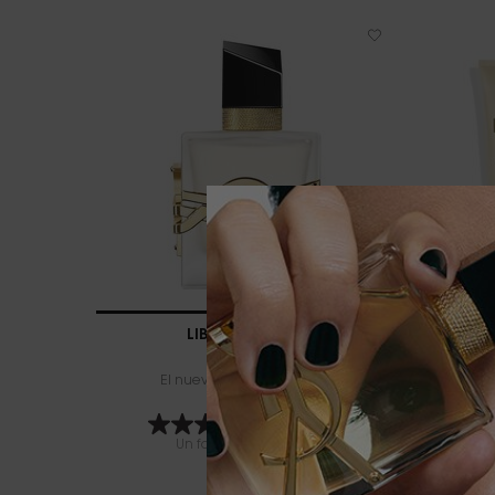
LIBRE HAIR MIST
El nuevo gesto perfumado
4.6
(234)
Un formato disponible
30 ML