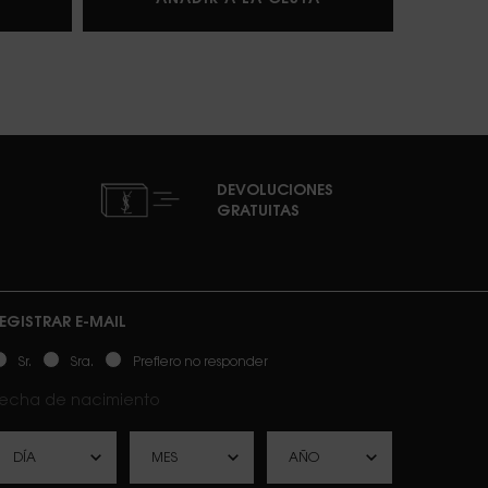
DEVOLUCIONES
GRATUITAS
EGISTRAR E-MAIL
ewslettersignup.title.legend
Sr.
Sra.
Prefiero no responder
echa de nacimiento