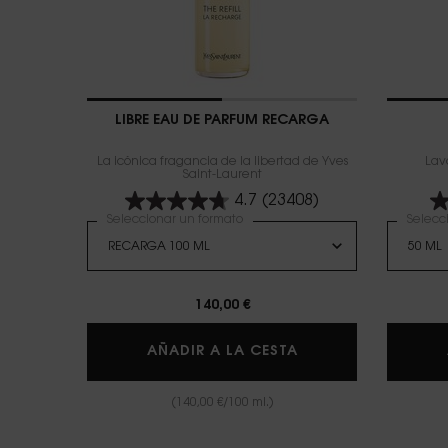
LIBRE EAU DE PARFUM RECARGA
La icónica fragancia de la libertad de Yves
Lava
Saint-Laurent
4.7
(23408)
Seleccionar un formato
Selecc
140,00 €
LIBRE EAU DE PAR
AÑADIR A LA CESTA
(140,00 €/100 ml.)