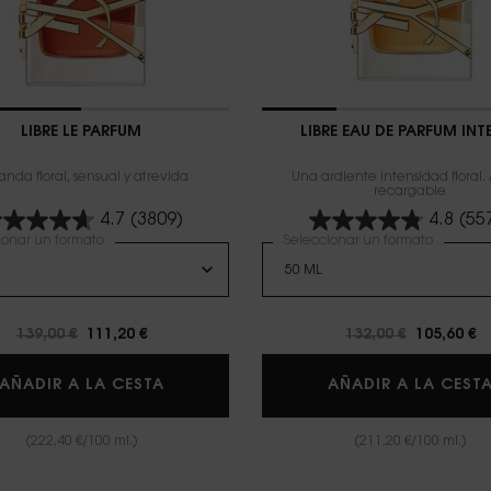
LIBRE LE PARFUM
LIBRE EAU DE PARFUM INT
nda floral, sensual y atrevida
Una ardiente intensidad floral.
recargable
4.7
(3809)
4.8
(55
ionar un formato
Seleccionar un formato
Precio antiguo
139,00 €
Precio nuevo
111,20 €
Precio antiguo
132,00 €
Precio n
105,60 €
FUM RECARGA
LIBRE LE PARFUM
AÑADIR A LA CESTA
AÑADIR A LA CEST
(222,40 €/100 ml.)
(211,20 €/100 ml.)