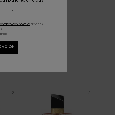
 Cambia tu región o país
ontacto con nosotros
si tienes
s
ernacional.
ICACIÓN