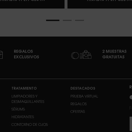
REGALOS
2 MUESTRAS
EXCLUSIVOS
GRATUITAS
R
TRATAMIENTO
DESTACADOS
n
LIMPIADORES Y
PRUEBA VIRTUAL
DESMAQUILLANTES
REGALOS
F
SÉRUMS
OFERTAS
HIDRATANTES
CONTORNO DE OJOS