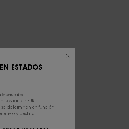
 EN ESTADOS
debes saber:
e muestran en EUR.
l se determinan en función
e envío y destino.