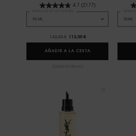
4.7
(2177)
Seleccionar un formato
Selecc
Precio antiguo
140,00 €
Precio nuevo
112,00 €
LIBRE BERRY CRUSH
AÑADIR A LA CESTA
(224,00 €/100 ml.)