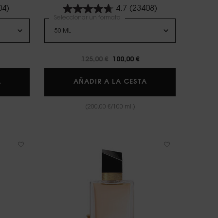
04)
4.7
(23408)
Seleccionar un formato
uevo
Precio antiguo
125,00 €
Precio nuevo
100,00 €
LIBRE FLOWERS AND FLAMES
LIBRE EAU DE PAR
A
AÑADIR A LA CESTA
(200,00 €/100 ml.)