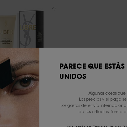
PARECE QUE ESTÁS
UNIDOS
LIBRE BODY BALM
Algunas cosas que 
Hidrata y perfuma la piel
Los precios y el pago s
Los gastos de envío internaciona
4.7
(53)
de tus artículos, forma d
Un formato disponible
200 ML