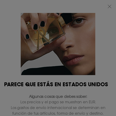
BEAUTY LIGHT CLUB: DISFRUTA DE UN 20% DESCUENTO EN TODA LA WEB
— O UN 25% A PARTIR DE 80 €*
0
MI
0 PRODUCTO
TIENDAS
CESTA
Contenido principal
...
PERFUMES PARA ELLA
Libre
LIBRE FLOWERS AND
FLAMES
En existencias
132,00 €
105,60 €
Precio antiguo
Precio nuevo
(211,20 €/100 ml.)
Flor de naranjo - Esencia de lavanda.
4.8
(2504)
Escriba una reseña
PARECE QUE ESTÁS EN ESTADOS UNIDOS
Lea
2504
reseñas.
1.320 personas que vieron recientemente este producto
Algunas cosas que debes saber:
Enlace
en
Los precios y el pago se muestran en EUR.
la
Los gastos de envío internacional se determinan en
misma
función de tus artículos, forma de envío y destino.
página.