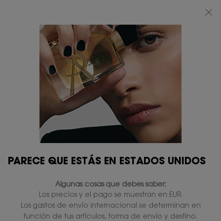
BEAUTY LIGHT CLUB: DISFRUTA DE UN 20% DESCUENTO EN TODA LA WEB
— O UN 25% A PARTIR DE 80 €*
0
MI
0 PRODUCTO
TIENDAS
CESTA
Contenido principal
PARECE QUE ESTÁS EN ESTADOS UNIDOS
Algunas cosas que debes saber:
Los precios y el pago se muestran en EUR.
Los gastos de envío internacional se determinan en
función de tus artículos, forma de envío y destino.