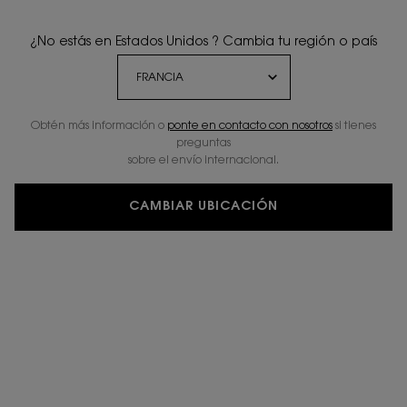
¿No estás en Estados Unidos ? Cambia tu región o país
Obtén más información o
ponte en contacto con nosotros
si tienes
preguntas
sobre el envío internacional.
CAMBIAR UBICACIÓN
MUESTRA Y.
Supera tus miedos.
Conviértelos en tu mayor éxito.
EL UNIVERSO DE Y