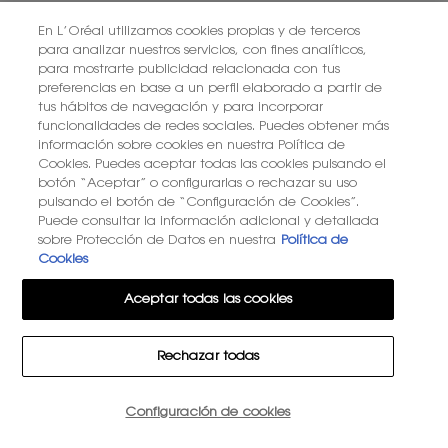
En L’Oréal utilizamos cookies propias y de terceros
ENTREGA ESTÁNDAR
REGALOS
para analizar nuestros servicios, con fines analíticos,
GRATUITA A PARTIR
EXCLUSIVOS
DE 50 €
para mostrarte publicidad relacionada con tus
preferencias en base a un perfil elaborado a partir de
tus hábitos de navegación y para incorporar
funcionalidades de redes sociales. Puedes obtener más
información sobre cookies en nuestra Política de
2 MUESTRAS
DEVOLUCIONES
Cookies. Puedes aceptar todas las cookies pulsando el
GRATUITAS
GRATUITAS
botón “Aceptar” o configurarlas o rechazar su uso
pulsando el botón de “Configuración de Cookies”.
Puede consultar la información adicional y detallada
Navegación de pie de página
sobre Protección de Datos en nuestra
Política de
REGISTRAR E-MAIL
Cookies
newslettersignup.title.legend
Sr.
Sra.
Prefiero no responder
Aceptar todas las cookies
Fecha de nacimiento
Rechazar todas
Configuración de cookies
15€ DE DESCUENTO EN TU PRIMER PEDIDO
Correo electrónico
*