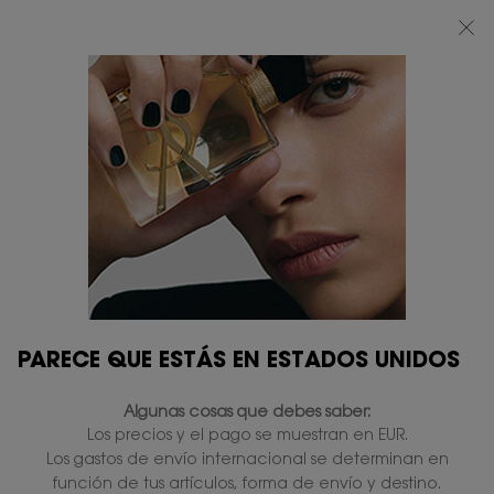
BEAUTY LIGHT CLUB: DISFRUTA DE UN 20% DESCUENTO EN TODA LA WEB
— O UN 25% A PARTIR DE 80 €*
0
MI
0 PRODUCTO
TIENDAS
CESTA
Contenido principal
BARRAS DE LABIOS
8 productos
RESTRINGIR
FILTROS
EDICIÓN
LIMITADA
PARECE QUE ESTÁS EN ESTADOS UNIDOS
Algunas cosas que debes saber:
Los precios y el pago se muestran en EUR.
Los gastos de envío internacional se determinan en
función de tus artículos, forma de envío y destino.