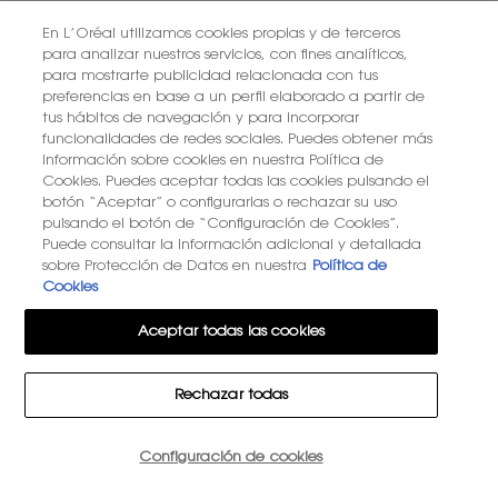
En L’Oréal utilizamos cookies propias y de terceros
ENCUENTRA UNA TIENDA
para analizar nuestros servicios, con fines analíticos,
para mostrarte publicidad relacionada con tus
preferencias en base a un perfil elaborado a partir de
+34 919 941 086
tus hábitos de navegación y para incorporar
funcionalidades de redes sociales. Puedes obtener más
información sobre cookies en nuestra Política de
YSL BEAUTÉ
Cookies. Puedes aceptar todas las cookies pulsando el
281, RUE SAINT HONORÉ, 75008 PARIS France
botón “Aceptar” o configurarlas o rechazar su uso
pulsando el botón de “Configuración de Cookies”.
Puede consultar la información adicional y detallada
sobre Protección de Datos en nuestra
Política de
Cookies
OPCIÓN DE COMPRA
Aceptar todas las cookies
€ - ES (ES)
Rechazar todas
© 2026 YSL Beauty
Configuración de cookies
15€ DE DESCUENTO EN TU PRIMER PEDIDO
Términos y Condiciones
Términos generales de venta
Mapa del sitio
Política de Privacidad
Gestión de cookies