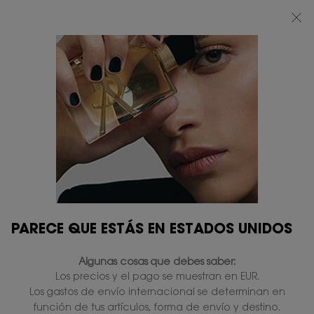
BEAUTY LIGHT CLUB: DISFRUTA DE UN 20% DESCUENTO EN TODA LA WEB
— O UN 25% A PARTIR DE 80 €*
0
MI
0 PRODUCTO
TIENDAS
CESTA
Contenido principal
PARECE QUE ESTÁS EN ESTADOS UNIDOS
Algunas cosas que debes saber:
Los precios y el pago se muestran en EUR.
Los gastos de envío internacional se determinan en
función de tus artículos, forma de envío y destino.