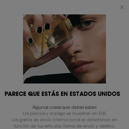
BEAUTY LIGHT CLUB: DISFRUTA DE UN 20% DESCUENTO EN TODA LA WEB
— O UN 25% A PARTIR DE 80 €*
0
MI
0 PRODUCTO
TIENDAS
CESTA
Contenido principal
PARECE QUE ESTÁS EN ESTADOS UNIDOS
Algunas cosas que debes saber:
Los precios y el pago se muestran en EUR.
Los gastos de envío internacional se determinan en
función de tus artículos, forma de envío y destino.