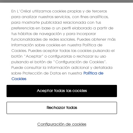
PONTE EN CONTACTO CON NOSOTROS
En L’Oréal utilizamos cookies propias y de terceros
para analizar nuestros servicios, con fines analíticos,
ENCUENTRA UNA TIENDA
para mostrarte publicidad relacionada con tus
preferencias en base a un perfil elaborado a partir de
tus hábitos de navegación y para incorporar
+34 919 941 086
funcionalidades de redes sociales. Puedes obtener más
información sobre cookies en nuestra Política de
Cookies. Puedes aceptar todas las cookies pulsando el
YSL BEAUTÉ
botón “Aceptar” o configurarlas o rechazar su uso
281, RUE SAINT HONORÉ, 75008 PARIS France
pulsando el botón de “Configuración de Cookies”.
Puede consultar la información adicional y detallada
sobre Protección de Datos en nuestra
Política de
Cookies
Aceptar todas las cookies
OPCIÓN DE COMPRA
Rechazar todas
€ - ES (ES)
Configuración de cookies
15€ DE DESCUENTO EN TU PRIMER PEDIDO
© 2026 YSL Beauty