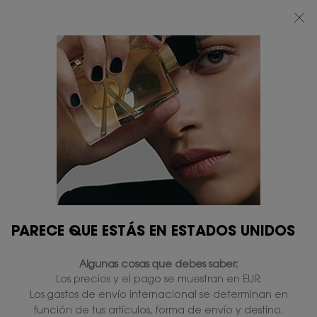
BEAUTY LIGHT CLUB: DISFRUTA DE UN 20% DESCUENTO EN TODA LA WEB
— O UN 25% A PARTIR DE 80 €*
0
MI
0 PRODUCTO
TIENDAS
CESTA
Contenido principal
...
PERFUMES PARA ÉL
MYSLF
MYSLF EAU DE TOILETTE
INTENSE
En existencias
152,00 €
La nueva fragancia amaderada de larga duración hasta
8H
4.8
(1825)
Escriba una reseña
PARECE QUE ESTÁS EN ESTADOS UNIDOS
Lea
1825
reseñas.
1.426 personas que vieron recientemente este producto
Algunas cosas que debes saber:
Enlace
en
Los precios y el pago se muestran en EUR.
la
Los gastos de envío internacional se determinan en
misma
NUEVO
página.
función de tus artículos, forma de envío y destino.