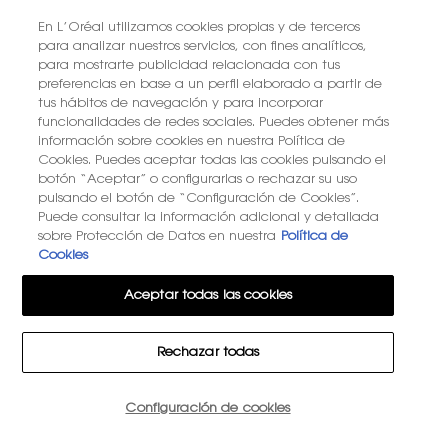
En L’Oréal utilizamos cookies propias y de terceros
para analizar nuestros servicios, con fines analíticos,
para mostrarte publicidad relacionada con tus
preferencias en base a un perfil elaborado a partir de
tus hábitos de navegación y para incorporar
funcionalidades de redes sociales. Puedes obtener más
información sobre cookies en nuestra Política de
Cookies. Puedes aceptar todas las cookies pulsando el
botón “Aceptar” o configurarlas o rechazar su uso
pulsando el botón de “Configuración de Cookies”.
Puede consultar la información adicional y detallada
sobre Protección de Datos en nuestra
Política de
Cookies
Aceptar todas las cookies
Rechazar todas
Cantidad
Configuración de cookies
−
+
152,00 €
―
AÑADIR A LA CESTA
MYSLF