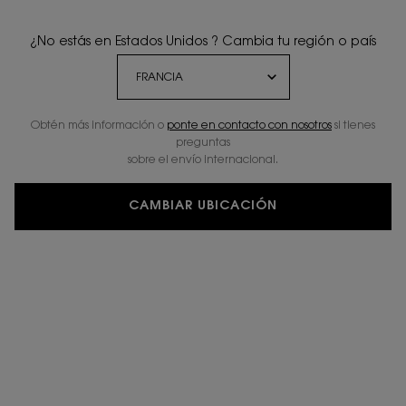
LE VESTIAIRE DES PARFUMS
PERFUMES PARA ELLA
¿No estás en Estados Unidos ? Cambia tu región o país
LE VESTIAIRE DES PARFUMS
Obtén más información o
ponte en contacto con nosotros
si tienes
22 productos
RESTRINGIR
FILTROS
preguntas
sobre el envío internacional.
CAMBIAR UBICACIÓN
NUEVO
NUEVO
PERSONALÍZALO
CŒUR EAU DE PARFUM
MUSE EXTRAIT DE PARFUM