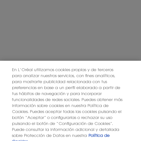
Política de Privacidad de L’Oréal.
Este sitio está protegido por Cloudflare y se aplican la Política de
privacidad y las Condiciones del servicio.
SUSCRIBIRME
PONTE EN CONTACTO CON NOSOTROS
En L’Oréal utilizamos cookies propias y de terceros
para analizar nuestros servicios, con fines analíticos,
ENCUENTRA UNA TIENDA
para mostrarte publicidad relacionada con tus
preferencias en base a un perfil elaborado a partir de
tus hábitos de navegación y para incorporar
+34 919 941 086
funcionalidades de redes sociales. Puedes obtener más
información sobre cookies en nuestra Política de
Cookies. Puedes aceptar todas las cookies pulsando el
YSL BEAUTÉ
botón “Aceptar” o configurarlas o rechazar su uso
281, RUE SAINT HONORÉ, 75008 PARIS France
pulsando el botón de “Configuración de Cookies”.
Puede consultar la información adicional y detallada
sobre Protección de Datos en nuestra
Política de