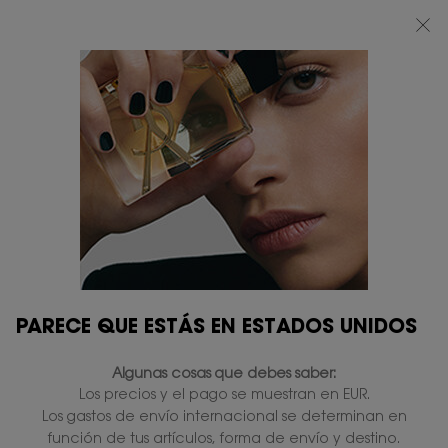
BEAUTY LIGHT CLUB: DISFRUTA DE UN 20% DESCUENTO EN TODA LA WEB
— O UN 25% A PARTIR DE 80 €*
0
MI
0 PRODUCTO
TIENDAS
CESTA
Contenido principal
PARECE QUE ESTÁS EN ESTADOS UNIDOS
LE VESTIAIRE DES PARFUMS
Algunas cosas que debes saber:
El guardarropa único de alta perfumería, heredero del
Los precios y el pago se muestran en EUR.
estilo y el espíritu de Yves Saint Laurent.
Los gastos de envío internacional se determinan en
función de tus artículos, forma de envío y destino.