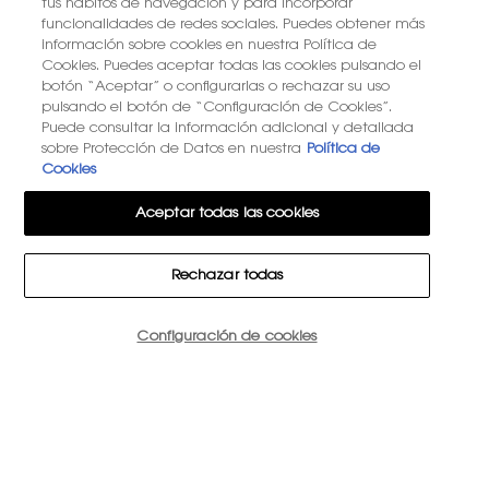
tus hábitos de navegación y para incorporar
funcionalidades de redes sociales. Puedes obtener más
información sobre cookies en nuestra Política de
Cookies. Puedes aceptar todas las cookies pulsando el
botón “Aceptar” o configurarlas o rechazar su uso
pulsando el botón de “Configuración de Cookies”.
Puede consultar la información adicional y detallada
sobre Protección de Datos en nuestra
Política de
Cookies
Aceptar todas las cookies
Rechazar todas
Cantidad
Configuración de cookies
−
+
230,00 €
―
AÑADIR A LA CESTA
CAPEL