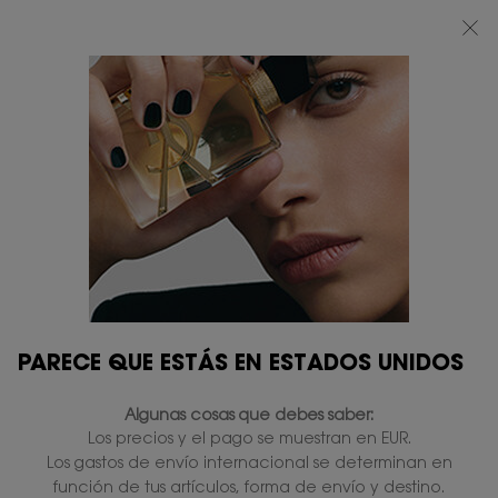
BEAUTY LIGHT CLUB: DISFRUTA DE UN 20% DESCUENTO EN TODA LA WEB
— O UN 25% A PARTIR DE 80 €*
0
MI
0 PRODUCTO
TIENDAS
CESTA
Contenido principal
...
PERFUMES
LE VESTIAIRE DES PARFUMS
CAPELINE EAU DE PARFUM
En existencias
230,00 €
(306,67 €/100 ml.)
Neroli - Lirio - Vainilla.
4.6
(11)
Escriba una reseña
Lea
11
PARECE QUE ESTÁS EN ESTADOS UNIDOS
reseñas.
408 personas que vieron recientemente este producto
Enlace
en
Algunas cosas que debes saber:
la
misma
Los precios y el pago se muestran en EUR.
PERSONALÍZALO
página.
Los gastos de envío internacional se determinan en
función de tus artículos, forma de envío y destino.