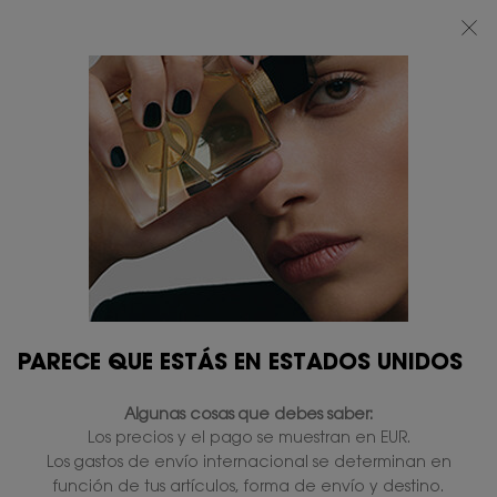
BEAUTY LIGHT CLUB: DISFRUTA DE UN 20% DESCUENTO EN TODA LA WEB
— O UN 25% A PARTIR DE 80 €*
0
MI
0 PRODUCTO
TIENDAS
CESTA
Contenido principal
PARECE QUE ESTÁS EN ESTADOS UNIDOS
Algunas cosas que debes saber:
Los precios y el pago se muestran en EUR.
Los gastos de envío internacional se determinan en
función de tus artículos, forma de envío y destino.