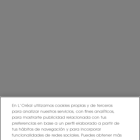
sus datos, así como otros derechos de protección de datos, como se
explica en la información adicional.
Información adicional: Puede consultar la información adicional y
detallada sobre Protección de Datos en nuestra
Política de Privacidad.
Haciendo click en “Suscribirme” declaro que he leído y entiendo la
Política de Privacidad de L’Oréal.
Este sitio está protegido por Cloudflare y se aplican la Política de
privacidad y las Condiciones del servicio.
SUSCRIBIRME
PONTE EN CONTACTO CON NOSOTROS
En L’Oréal utilizamos cookies propias y de terceros
para analizar nuestros servicios, con fines analíticos,
ENCUENTRA UNA TIENDA
para mostrarte publicidad relacionada con tus
preferencias en base a un perfil elaborado a partir de
tus hábitos de navegación y para incorporar
+34 919 941 086
funcionalidades de redes sociales. Puedes obtener más