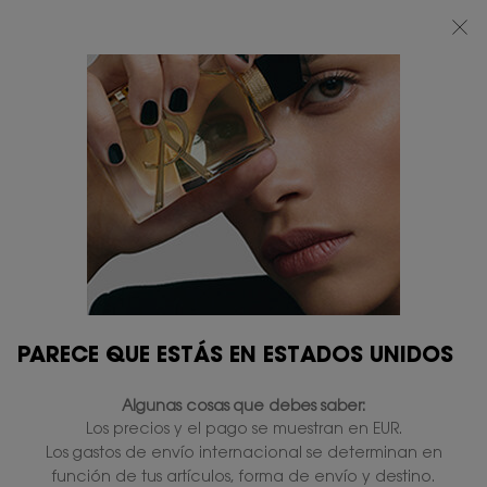
BEAUTY LIGHT CLUB: DISFRUTA DE UN 20% DESCUENTO EN TODA LA WEB
— O UN 25% A PARTIR DE 80 €*
0
MI
0 PRODUCTO
TIENDAS
CESTA
Contenido principal
...
PERFUMES PARA ÉL
Opium Pour Homme
OPIUM POUR HOMME EAU
DE TOILETTE SPRAY
En existencias
119,00 €
95,20 €
Precio antiguo
Precio nuevo
(95,20 €/100 ml.)
Ámbar Especiado - Benjuí.
4.4
(119)
Escriba una reseña
PARECE QUE ESTÁS EN ESTADOS UNIDOS
Lea
119
reseñas.
Algunas cosas que debes saber:
Enlace
en
Los precios y el pago se muestran en EUR.
la
Los gastos de envío internacional se determinan en
misma
función de tus artículos, forma de envío y destino.
página.