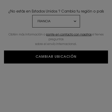
¿No estás en Estados Unidos ? Cambia tu región o país
Obtén más información o
ponte en contacto con nosotros
si tienes
preguntas
sobre el envío internacional.
CAMBIAR UBICACIÓN
Un formato disponible:
100 ml
-
119,00 €
95,20 €
(95,20 €/100 ml.)
Precio antiguo
Precio nuevo