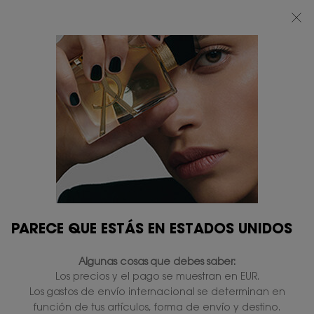
BEAUTY LIGHT CLUB: DISFRUTA DE UN 20% DESCUENTO EN TODA LA WEB
— O UN 25% A PARTIR DE 80 €*
0
MI
0 PRODUCTO
TIENDAS
CESTA
Contenido principal
...
LABIOS
Barras de labios
ROUGE PUR COUTURE THE
SLIM
Sin existencias
47,00 €
37,60 €
Precio antiguo
Precio nuevo
Labial acabado mate cuero, cobertura total.
4.6
(1613)
Escriba una reseña
Lea
PARECE QUE ESTÁS EN ESTADOS UNIDOS
1613
reseñas.
1.550 personas que vieron recientemente este producto
Enlace
Algunas cosas que debes saber:
en
la
Los precios y el pago se muestran en EUR.
misma
Los gastos de envío internacional se determinan en
página.
función de tus artículos, forma de envío y destino.