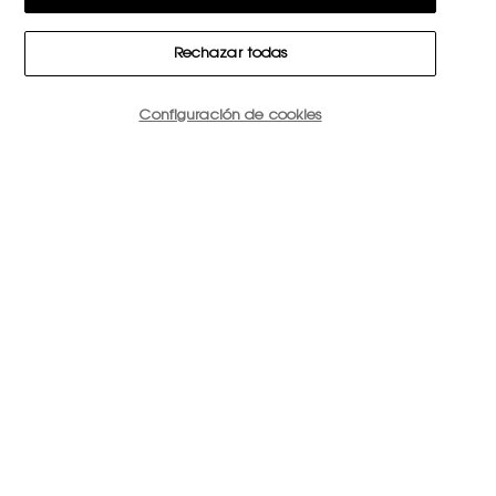
Rechazar todas
Cantidad
Configuración de cookies
−
+
37,60 €
―
SIN EXISTENCIAS
ROUGE 