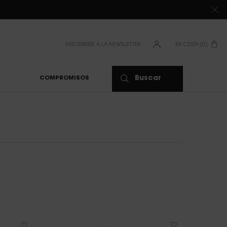
DE 80 €*
INSCRIBIRSE A LA NEWSLETTER
MI CESTA
0
0 PRODUCTO
Buscar
COMPROMISOS