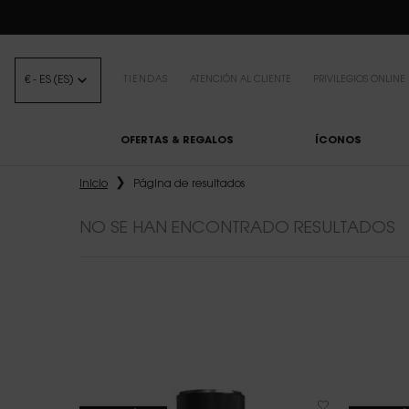
BEAUTY LIGHT 
€ - ES (ES)
TIENDAS
ATENCIÓN AL CLIENTE
PRIVILEGIOS ONLINE
OFERTAS & REGALOS
ÍCONOS
Contenido principal
Inicio
Página de resultados
NO SE HAN ENCONTRADO RESULTADOS