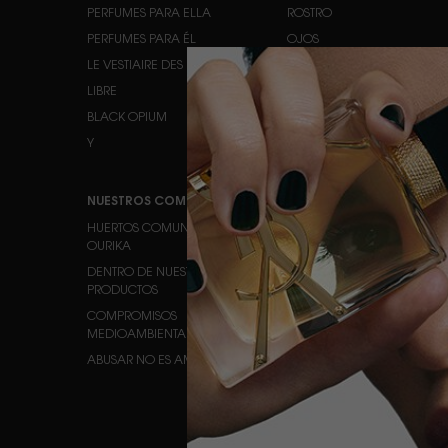
PERFUMES PARA ELLA
ROSTRO
PERFUMES PARA ÉL
OJOS
LE VESTIAIRE DES PARFUMS
LABIOS
LIBRE
BLACK OPIUM
Y
NUESTROS COMPROMISOS
SERVICIO DE ATENCIÓN AL
CLIENTE
HUERTOS COMUNITARIOS DE
OURIKA
CONTACTO
DENTRO DE NUESTROS
PREGUNTAS FRECUENTES
PRODUCTOS
ESTADO DEL PEDIDO
COMPROMISOS
LOCALIZADOR DE TIENDAS
MEDIOAMBIENTALES
EMPLEOS
ABUSAR NO ES AMAR