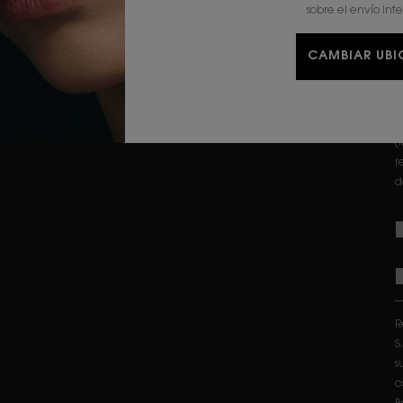
d
sobre el envío int
D
CAMBIAR UB
r
b
L
d
(
r
d
R
S
s
c