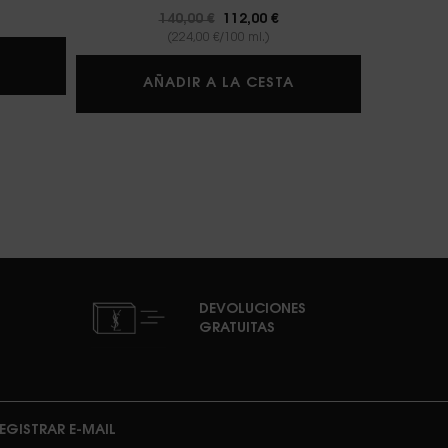
Precio antiguo
140,00 €
Precio nuevo
112,00 €
(224,00 €/100 ml.)
SKIN AFFAIR CUSHION FOUNDATION
A
LIBRE BERRY CRUSH
AÑADIR A LA CESTA
DEVOLUCIONES
GRATUITAS
EGISTRAR E-MAIL