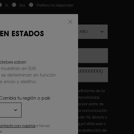
ewslettersignup.title.legend
Sr.
Sra.
Prefiero no responder
echa de nacimiento
 EN ESTADOS
Correo electrónico
*
debes saber:
e muestran en EUR.
Número de teléfono móvil (Formato: 6XXXXXXXX)
l se determinan en función
e envío y destino.
eclaro que tengo 16 años o más y deseo beneficiarme de la
ecepción de comunicaciones comerciales personalizadas
 Cambia tu región o país
asadas en el perfilado de mis gustos e intereses por parte de
'Oréal France S.A y L'Oréal España S.A.U.: (i) por comunicación
irecta en relación con los productos y servicios de YSL Beauty y
ii) mediante anuncios de las
marcas de L'Oréal
en sitios web y
ontacto con nosotros
si tienes
edes sociales de socios.Información básica sobre protección de
s