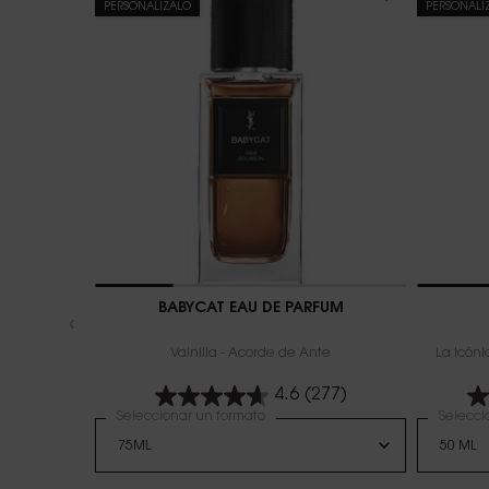
PERSONALÍZALO
PERSONALÍ
BABYCAT EAU DE PARFUM
Vainilla - Acorde de Ante
La icóni
4.6
(277)
Seleccionar un formato
Selecci
Sele
La v