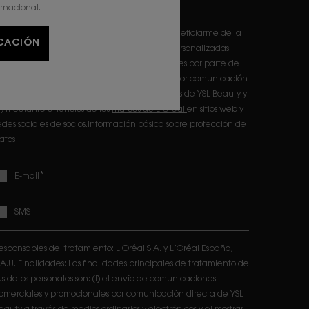
atos
ernacional.
eclaro que tengo 16 años o más y deseo beneficiarme de la
ICACIÓN
ecepción de comunicaciones comerciales personalizadas
asadas en el perfilado de mis gustos e intereses por parte de
'Oréal France S.A y L'Oréal España S.A.U.: (i) por comunicación
irecta en relación con los productos y servicios de YSL Beauty y
ii) mediante anuncios de las
marcas de L'Oréal
en sitios web y
edes sociales de socios.Información básica sobre protección de
atos
*
E-mail
SMS
esponsables del tratamiento: L'Oréal S.A. y L’Oréal España,
.A.U. Finalidades: Las finalidades principales de tratamiento de
us datos personales son: (i) el envío de comunicaciones
omerciales y promocionales por comunicación directa de YSL