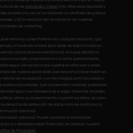
eauty a través de medios ordinarios y electrónicos y el mostrar
nuncios de las
marcas de L’Oréal
(/) en sitios webs asociados y
edes sociales una vez se ha realizado un perfilado de gustos e
ntereses; y (ii) la medición del rendimiento de nuestras
ctividades de marketing.
uede retirar su consentimiento en cualquier momento, (por
jemplo, a través del enlace para darse de baja incluido en
uestras comunicaciones electrónicas). Aunque decida no
roporcionar este consentimiento o lo retire posteriormente,
odría seguir viendo anuncios nuestros en sitios web y redes
ociales de nuestros socios dado que estos anuncios se basan en
u historial de navegación y en tecnologías como las cookies o
as audiencias lookalike, que nos permiten mostrarle publicidad
elevante según sus intereses si así lo elige. Derechos: Acceder,
ectificar, retirar su consentimiento y suprimir sus datos, así como
tros derechos de protección de datos, como se explica en la
nformación adicional.
nformación adicional: Puede consultar la información
dicional y detallada sobre Protección de Datos en nuestra
olítica de Privacidad.