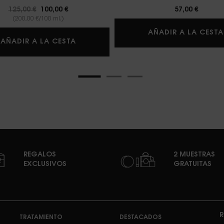
Precio antiguo
125,00 €
Precio nuevo
100,00 €
57,00 €
(200,00 €/100 ml.)
AÑADIR A LA CESTA
 DE PARFUM
LIBRE EAU DE PARFUM
AÑADIR A LA CESTA
REGALOS
2 MUESTRAS
EXCLUSIVOS
GRATUITAS
R
TRATAMIENTO
DESTACADOS