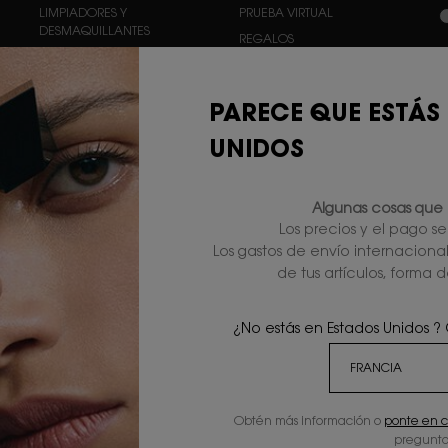
n
LIMPIADORES Y
PRUEBA VIRTUAL
DESMAQUILLANTES
REGALOS
F
SÉRUMS
OFERTAS
HIDRATANTES
PARECE QUE ESTÁS
CONTORNO DE OJOS
UNIDOS
TÉRMINOS
Algunas cosas que 
PRIVACIDAD Y SEGURIDAD
Los precios y el pago s
Los gastos de envío internaciona
TÉRMINOS Y CONDICIONES
de tus artículos, forma d
TÉRMINOS GENERALES DE
VENTA
D
POLÍTICA DE COOKIES
r
¿No estás en Estados Unidos ?
b
L
d
(
Obtén más información o
ponte en c
r
pregunta