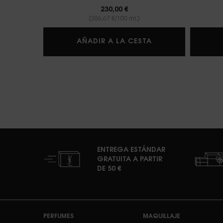
230,00 €
(306,67 €/100 ml.)
BABYCAT EAU
AÑADIR A LA CESTA
ENTREGA ESTÁNDAR
GRATUITA A PARTIR
DE 50 €
Navegación de pie de página
PERFUMES
MAQUILLAJE