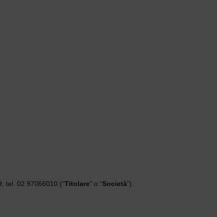
9; tel. 02 97066010 (“
Titolare
" o “
Società
”).