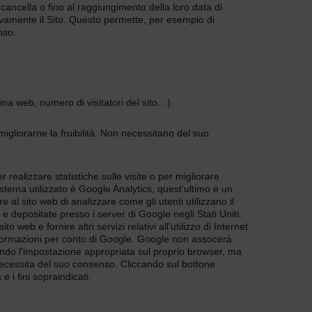
 cancella o fino al raggiungimento della loro data di
uovamente il Sito. Questo permette, per esempio di
nso.
na web, numero di visitatori del sito…).
 migliorarne la fruibilità. Non necessitano del suo
er realizzare statistiche sulle visite o per migliorare
istema utilizzato è Google Analytics, quest'ultimo è un
e al sito web di analizzare come gli utenti utilizzano il
 e depositate presso i server di Google negli Stati Uniti.
 web e fornire altri servizi relativi all'utilizzo di Internet.
 informazioni per conto di Google. Google non assocerà
onando l'impostazione appropriata sul proprio browser, ma
ie necessita del suo consenso. Cliccando sul bottone
 i fini sopraindicati.