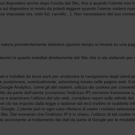
sul dispositivo anche dopo l’uscita dal Sito, fino a quando l’utente non li
za sul dispositivo in modo da poterli leggere quando l’utente visiterà n
renze impostate (es. wish list, carrello…). Non necessitano del suo conse
di natura prevalentemente statistica (quanto tempo si rimane su una pagi
e tecnici in quanto installati direttamente dal Sito che si sta visitando per
zati e installati da terze parti per analizzare la navigazione degli utenti p
i e posizionare, eventualmente, advertising mirato nelle pagine web. Il s
ogle Analytics, come gli altri sistemi, utilizza dei cookies per consentir
 Sito da parte dell’utente (compreso l’indirizzo IP) verranno trasmesse a,
e esaminare l’utilizzo del sito web, compilare report sulle attività del sito
ve ciò sia imposto dalla legge o laddove tali terzi trattino le suddette
a Google. L’utente può in ogni caso rifiutarsi di usare i cookies selezi
l Sito. Dal momento che l’indirizzo IP è in chiaro, l’utilizzo di tali cook
te acconsente al trattamento dei dati da parte di Google per le modalità e