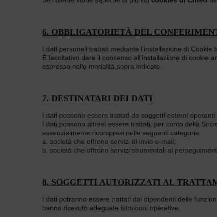
6. OBBLIGATORIETÀ DEL CONFERIMENT
I dati personali trattati mediante l’installazione di Cookie 
È facoltativo dare il consenso all’installazione di cookie an
espresso nelle modalità sopra indicate.
7. DESTINATARI DEI DATI
I dati possono essere trattati da soggetti esterni operanti i
I dati possono altresì essere trattati, per conto della Soc
essenzialmente ricompresi nelle seguenti categorie:
a. società che offrono servizi di invio e-mail;
b. società che offrono servizi strumentali al perseguiment
8. SOGGETTI AUTORIZZATI AL TRATT
I dati potranno essere trattati dai dipendenti delle funzi
hanno ricevuto adeguate istruzioni operative.