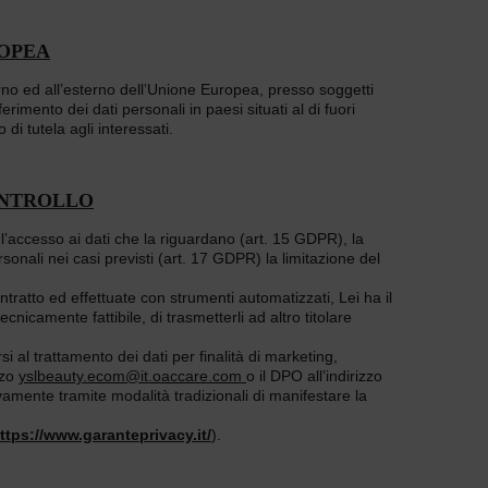
ROPEA
nterno ed all’esterno dell’Unione Europea, presso soggetti
imento dei dati personali in paesi situati al di fuori
di tutela agli interessati.
CONTROLLO
 l’accesso ai dati che la riguardano (art. 15 GDPR), la
rsonali nei casi previsti (art. 17 GDPR) la limitazione del
ntratto ed effettuate con strumenti automatizzati, Lei ha il
cnicamente fattibile, di trasmetterli ad altro titolare
i al trattamento dei dati per finalità di marketing,
zzo
yslbeauty.ecom@it.oaccare.com
o il DPO all’indirizzo
ivamente tramite modalità tradizionali di manifestare la
ttps://www.garanteprivacy.it/
).