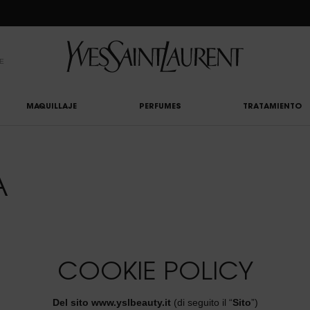
CLUB: DISFRUTA DE UN 20% DESCUENTO EN TODA LA WEB — O UN 25% A PARTIR 
NE
MAQUILLAJE
PERFUMES
TRATAMIENTO
A
COOKIE POLICY
Del sito www.yslbeauty.it
(di seguito il “
Sito
”)