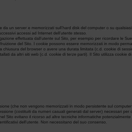
eate da un server e memorizzati sull’hard disk del computer o su qualsiasi
uccessivi accessi ad Internet dell’utente stesso.
azione effettuata dall’utente sul Sito, per esempio per ricordare le Sue 
e la fruizione del Sito. I cookie possono essere memorizzati in modo pe
 chiusura del browser o avere una durata limitata (c.d. cookie di sessio
lati da altri siti web (c.d. cookie di terze parti). Il Sito utilizza cookie 
essione (che non vengono memorizzati in modo persistente sul computer 
 sessione (costituiti da numeri casuali generati dal server) necessari per 
i nel Sito evitano il ricorso ad altre tecniche informatiche potenzialmente
dentificativi dell'utente. Non necessitano del suo consenso.