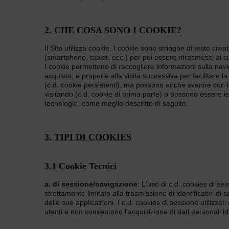
2. CHE COSA SONO I COOKIE?
Il Sito utilizza cookie. I cookie sono stringhe di testo cr
(smartphone, tablet, ecc.) per poi essere ritrasmessi ai s
I cookie permettono di raccogliere informazioni sulla navig
acquisto, e proporle alla visita successiva per facilitar
(c.d. cookie persistenti), ma possono anche svanire con la
visitando (c.d. cookie di prima parte) o possono essere istal
tecnologie, come meglio descritto di seguito.
3. TIPI DI COOKIES
3.1 Cookie Tecnici
a. di sessione/navigazione
: L'uso di c.d. cookies di s
strettamente limitato alla trasmissione di identificativi di
delle sue applicazioni. I c.d. cookies di sessione utilizzat
utenti e non consentono l'acquisizione di dati personali i