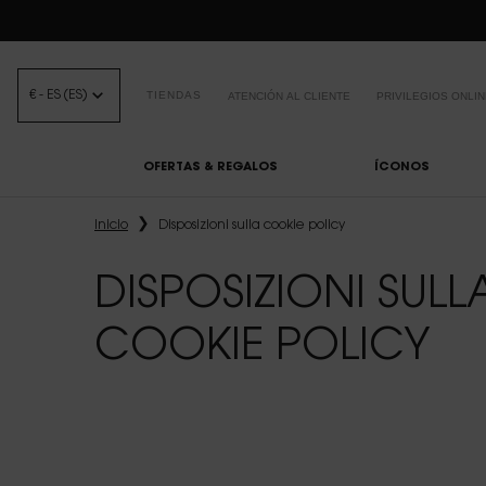
BEAUTY LIGHT 
€ - ES (ES)
TIENDAS
ATENCIÓN AL CLIENTE
PRIVILEGIOS ONLI
OFERTAS & REGALOS
ÍCONOS
Contenido principal
Inicio
Disposizioni sulla cookie policy
DISPOSIZIONI SULL
COOKIE POLICY