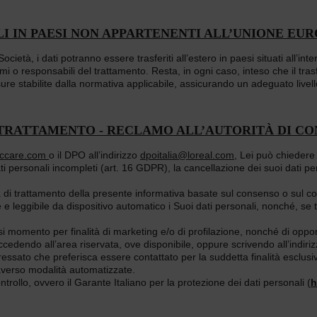
LI IN PAESI NON APPARTENENTI ALL’UNIONE EU
Società, i dati potranno essere trasferiti all’estero in paesi situati all’i
o responsabili del trattamento. Resta, in ogni caso, inteso che il trasfer
re stabilite dalla normativa applicabile, assicurando un adeguato livello 
 AL TRATTAMENTO - RECLAMO ALL’AUTORITÀ DI 
accare.com
o il DPO all’indirizzo
dpoitalia@loreal.com
, Lei può chiedere
 dati personali incompleti (art. 16 GDPR), la cancellazione dei suoi dati pe
lità di trattamento della presente informativa basate sul consenso o sul co
 e leggibile da dispositivo automatico i Suoi dati personali, nonché, se te
asi momento per finalità di marketing e/o di profilazione, nonché di oppors
cedendo all’area riservata, ove disponibile, oppure scrivendo all’indiri
teressato che preferisca essere contattato per la suddetta finalità esclus
raverso modalità automatizzate.
Controllo, ovvero il Garante Italiano per la protezione dei dati personali (
h