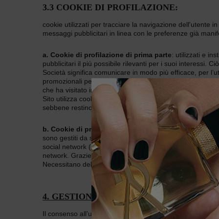
3.3 COOKIE DI PROFILAZIONE:
cookie utilizzati per tracciare la navigazione dell'utente i
messaggi pubblicitari in linea con le preferenze già manif
a. Cookie di profilazione di prima parte
: utilizzati e i
pubblicitari il più possibile rilevanti per i suoi interessi.
Società significa comunicare in modo più efficace, per l’ut
promozionali permettono di avere conferma che l’utente s
che ha visitato in precedenza. Questi cookies consentono a
Sito utilizza cookies promozionali esclusivamente in modal
sebbene restino nel dispositivo dell’utente per un tempo 
b. Cookie di profilazione di terze parti
: utilizzati e ins
sono gestiti da società di terze parti quali TagMan, Double
social network (esempio, Facebook e Twitter). Questi “puls
network. Grazie al click sui Social buttons/widgets, il socia
Necessitano del suo consenso.
4. GESTIONE DELLE PREFERENZE SUI 
Il consenso all’uso dei cookie viene prestato cliccando su