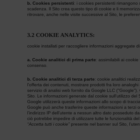
b. Cookies persistenti
: i cookies persistenti rimangono 
scadenza. Il Sito crea questo tipo di cookie e li memoriz
ritrovare, anche nelle visite successive al Sito, le prefe
3.2 COOKIE ANALYTICS:
cookie installati per raccogliere informazioni aggregate 
a. Cookie analitici di prima parte
: assimilabili ai cooki
consenso.
b. Cookie analitici di terza parte
: cookie analitici realiz
l'offerta dei contenuti, mostrare prodotti fra loro analogh
servizio di analisi web fornito da Google LLC ("Google"). Go
Sito. Le informazioni generate dal cookie sull'utilizzo del
Google utilizzerà queste informazioni allo scopo di tracciare 
Google può anche trasferire queste informazioni a terzi o
l’indirizzo IP dell’utente a nessun altro dato posseduto d
ciò potrebbe impedire di utilizzare tutte le funzionalità de
“Accetta tutti i cookie”
presente nel banner sul Sito, l’uten