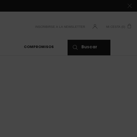
DE 80 €*
INSCRIBIRSE A LA NEWSLETTER
MI CESTA
0
0 PRODUCTO
Buscar
COMPROMISOS