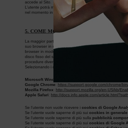
accede al Sito.
L’utente potrà modificare le impostazioni sui cookie e le
nel momento in cui l’utente accede al Sito.
5. COME MODIFICARE LE IMPOSTAZION
La maggior parte dei browser Internet sono inizialmente im
suo browser in modo da accettare tutti i cookies, solo alcu
browser in modo tale da essere avvisato ogni volta che un
disco fisso del suo dispositivo i cookies raccolti. Se vuol
procedure diverse per la gestione delle impostazioni.
Selezionando i collegamenti sottostanti l’utente può ottene
Microsoft Windows Explorer
:
http://windows.microsoft
Google Chrome
:
https://support.google.com/chrome/b
Mozilla Firefox
:
http://support.mozilla.org/en-US/kb/E
Apple Safari
:
http://docs.info.apple.com/article.html?pa
Se l’utente non vuole ricevere i
cookies di Google Anal
Se l’utente vuole saperne di più sui
cookies in generale
Se l’utente vuole saperne di più sulla
pubblicità compo
Se l’utente vuole saperne di più sui
cookies di Google A
Se l’utente vuole saperne di più sui
cookies di Criteo
usa