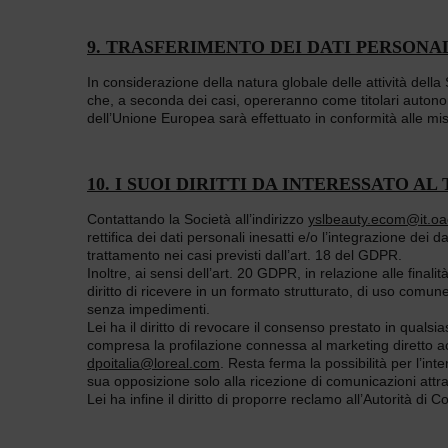
9. TRASFERIMENTO DEI DATI PERSONA
In considerazione della natura globale delle attività della 
che, a seconda dei casi, opereranno come titolari autonomi 
dell’Unione Europea sarà effettuato in conformità alle misu
10. I SUOI DIRITTI DA INTERESSATO
Contattando la Società all’indirizzo
yslbeauty.ecom@it.o
rettifica dei dati personali inesatti e/o l’integrazione dei
trattamento nei casi previsti dall’art. 18 del GDPR.
Inoltre, ai sensi dell’art. 20 GDPR, in relazione alle fina
diritto di ricevere in un formato strutturato, di uso comune
senza impedimenti.
Lei ha il diritto di revocare il consenso prestato in qualsi
compresa la profilazione connessa al marketing diretto ac
dpoitalia@loreal.com
. Resta ferma la possibilità per l’in
sua opposizione solo alla ricezione di comunicazioni att
Lei ha infine il diritto di proporre reclamo all’Autorità di 