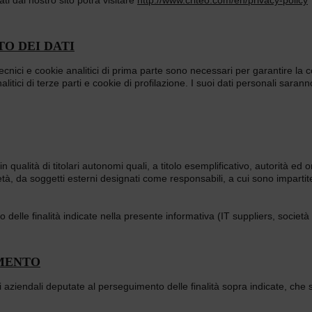
O DEI DATI
tecnici e cookie analitici di prima parte sono necessari per garantire la c
alitici di terze parti e cookie di profilazione. I suoi dati personali saran
n qualità di titolari autonomi quali, a titolo esemplificativo, autorità ed o
ietà, da soggetti esterni designati come responsabili, a cui sono impartit
o delle finalità indicate nella presente informativa (IT suppliers, socie
AMENTO
oni aziendali deputate al perseguimento delle finalità sopra indicate, ch