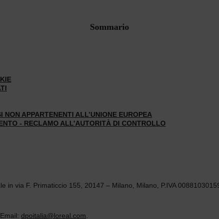
Sommario
KIE
TI
ESI NON APPARTENENTI ALL’UNIONE EUROPEA
AMENTO - RECLAMO ALL’AUTORITÀ DI CONTROLLO
le in via F. Primaticcio 155, 20147 – Milano, Milano, P.IVA 0088103015
 Email:
dpoitalia@loreal.com
.