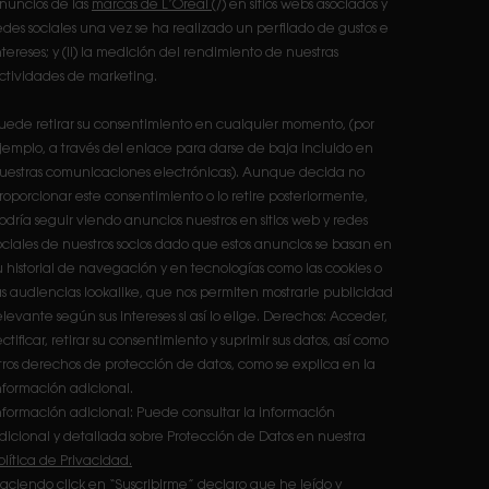
nuncios de las
marcas de L’Oréal
(/) en sitios webs asociados y
edes sociales una vez se ha realizado un perfilado de gustos e
ntereses; y (ii) la medición del rendimiento de nuestras
ctividades de marketing.
uede retirar su consentimiento en cualquier momento, (por
jemplo, a través del enlace para darse de baja incluido en
uestras comunicaciones electrónicas). Aunque decida no
roporcionar este consentimiento o lo retire posteriormente,
odría seguir viendo anuncios nuestros en sitios web y redes
ociales de nuestros socios dado que estos anuncios se basan en
u historial de navegación y en tecnologías como las cookies o
as audiencias lookalike, que nos permiten mostrarle publicidad
elevante según sus intereses si así lo elige. Derechos: Acceder,
ectificar, retirar su consentimiento y suprimir sus datos, así como
tros derechos de protección de datos, como se explica en la
nformación adicional.
nformación adicional: Puede consultar la información
dicional y detallada sobre Protección de Datos en nuestra
olítica de Privacidad.
aciendo click en “Suscribirme” declaro que he leído y