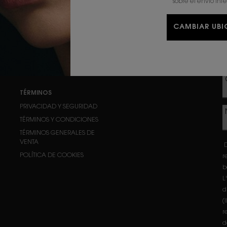
sobre el envío int
DESMAQUILLANTES
REGALOS
F
SÉRUMS
OFERTAS
CAMBIAR UB
HIDRATANTES
CONTORNO DE OJOS
TÉRMINOS
PRIVACIDAD Y SEGURIDAD
TÉRMINOS Y CONDICIONES
TÉRMINOS GENERALES DE
VENTA
D
POLÍTICA DE COOKIES
r
b
L
d
(
r
d