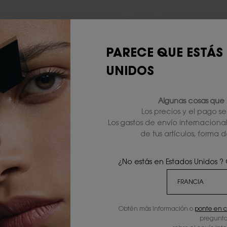
PARECE QUE ESTÁS
UNIDOS
Algunas cosas que 
Los precios y el pago s
Los gastos de envío internaciona
de tus artículos, forma d
REGALOS
2 MUESTRAS
EXCLUSIVOS
GRATUITAS
¿No estás en Estados Unidos ?
R
Obtén más información o
ponte en c
TRATAMIENTO
DESTACADOS
n
pregunta
LIMPIADORES Y
PRUEBA VIRTUAL