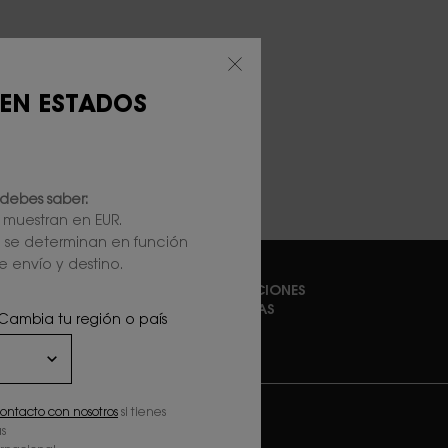
 EN ESTADOS
debes saber:
e muestran en EUR.
l se determinan en función
e envío y destino.
DEVOLUCIONES
GRATUITAS
 Cambia tu región o país
EGISTRAR E-MAIL
ontacto con nosotros
si tienes
ewslettersignup.title.legend
s