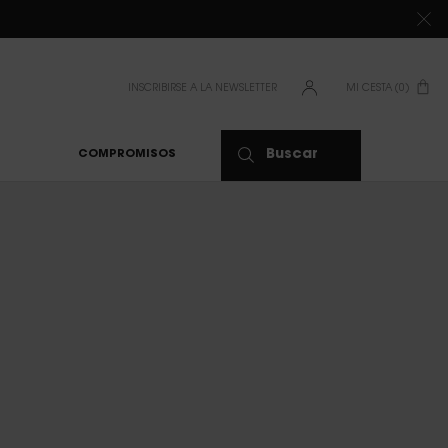
DE 80 €*
INSCRIBIRSE A LA NEWSLETTER
MI CESTA
0
0 PRODUCTO
Buscar
COMPROMISOS