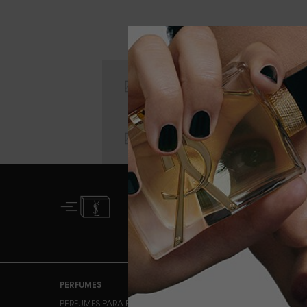
ENTREGA ESTÁNDAR
GRATUITA A PARTIR
DE 50 €
Navegación de pie de página
PERFUMES
MAQUILLAJE
PERFUMES PARA ELLA
ROSTRO