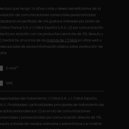
eclaro que tengo 16 años o más y deseo beneficiarme de la
ecepción de comunicaciones comerciales personalizadas
asadas en el perfilado de mis gustos e intereses por parte de
'Oréal France S.A y L'Oréal España S.A.U.: (i) por comunicación
irecta en relación con los productos y servicios de YSL Beauty y
ii) mediante anuncios de las
marcas de L'Oréal
en sitios web y
edes sociales de socios.Información básica sobre protección de
atos
*
E-mail
SMS
esponsables del tratamiento: L'Oréal S.A. y L’Oréal España,
.A.U. Finalidades: Las finalidades principales de tratamiento de
us datos personales son: (i) el envío de comunicaciones
omerciales y promocionales por comunicación directa de YSL
eauty a través de medios ordinarios y electrónicos y el mostrar