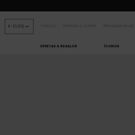
BEAUTY LIGHT 
€ - ES (ES)
TIENDAS
ATENCIÓN AL CLIENTE
PRIVILEGIOS ONLINE
OFERTAS & REGALOS
ÍCONOS
Contenido principal