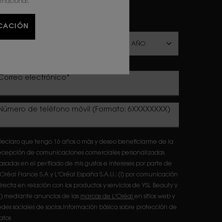
Sr.
Sra.
Prefiero no responder
ernacional.
echa de nacimiento
ICACIÓN
Correo electrónico
*
Número de teléfono móvil (Formato: 6XXXXXXXX)
eclaro que tengo 16 años o más y deseo beneficiarme de la
ecepción de comunicaciones comerciales personalizadas
asadas en el perfilado de mis gustos e intereses por parte de
'Oréal France S.A y L'Oréal España S.A.U.: (i) por comunicación
irecta en relación con los productos y servicios de YSL Beauty y
ii) mediante anuncios de las
marcas de L'Oréal
en sitios web y
edes sociales de socios.Información básica sobre protección de
atos