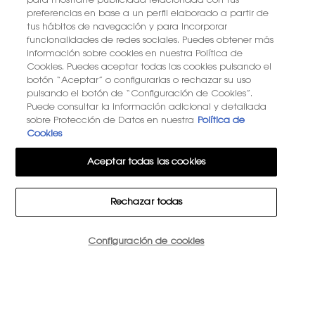
para mostrarte publicidad relacionada con tus
preferencias en base a un perfil elaborado a partir de
tus hábitos de navegación y para incorporar
funcionalidades de redes sociales. Puedes obtener más
información sobre cookies en nuestra Política de
Cookies. Puedes aceptar todas las cookies pulsando el
botón “Aceptar” o configurarlas o rechazar su uso
pulsando el botón de “Configuración de Cookies”.
Puede consultar la información adicional y detallada
sobre Protección de Datos en nuestra
Política de
Cookies
Aceptar todas las cookies
Rechazar todas
Cantidad
Configuración de cookies
−
+
176,00 €
―
COMPRAR LA RUTINA
DUO 