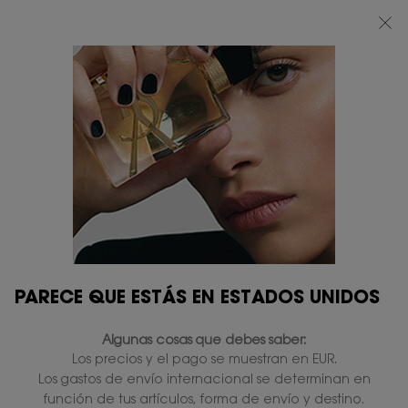
BEAUTY LIGHT CLUB: DISFRUTA DE UN 20% DESCUENTO EN TODA LA WEB
— O UN 25% A PARTIR DE 80 €*
0
MI
0 PRODUCTO
TIENDAS
CESTA
Contenido principal
...
NOVEDADES
RECARGAS
DUO LIBRE + RECARGA
100ML
En existencias
220,00 €
176,00 €
Precio antiguo
Precio nuevo
4.8
(11)
Escriba una reseña
Lea
11
reseñas.
PARECE QUE ESTÁS EN ESTADOS UNIDOS
Enlace
en
SOLO ONLINE
la
Algunas cosas que debes saber:
misma
página.
Los precios y el pago se muestran en EUR.
Los gastos de envío internacional se determinan en
función de tus artículos, forma de envío y destino.