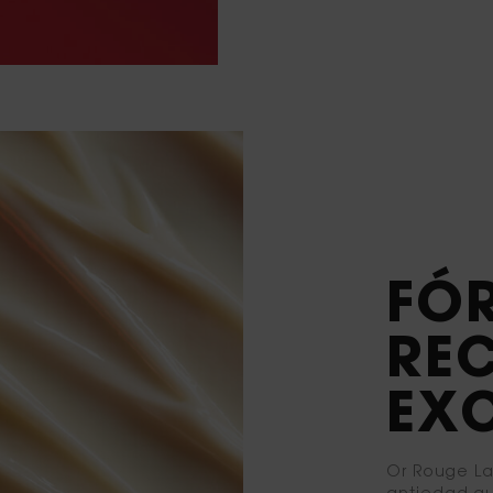
FÓ
RE
EX
Or Rouge La