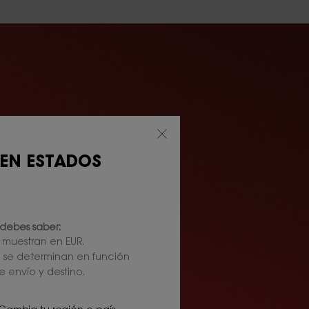
 EN ESTADOS
debes saber:
e muestran en EUR.
l se determinan en función
e envío y destino.