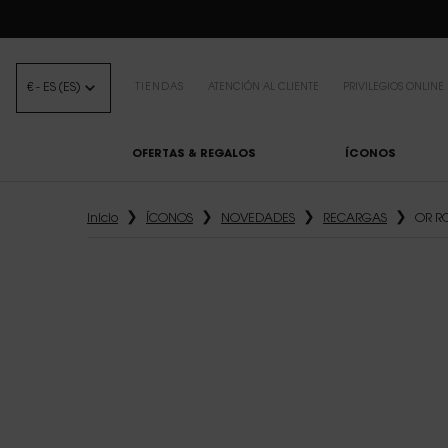
BEAUTY LIGHT 
€ - ES (ES)
TIENDAS
ATENCIÓN AL CLIENTE
PRIVILEGIOS ONLINE
OFERTAS & REGALOS
ÍCONOS
Contenido principal
Inicio
ÍCONOS
NOVEDADES
RECARGAS
OR R