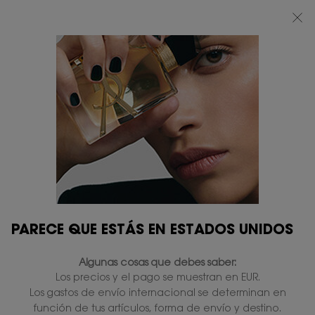
BEAUTY LIGHT CLUB: DISFRUTA DE UN 20% DESCUENTO EN TODA LA WEB
— O UN 25% A PARTIR DE 80 €*
0
MI
0 PRODUCTO
TIENDAS
CESTA
Contenido principal
NO SE HAN ENCONTRADO RESULTADOS
TAMBIÉN LE PUEDE GUSTAR
PARECE QUE ESTÁS EN ESTADOS UNIDOS
PERSONALÍZALO
PERSONALÍZALO
Algunas cosas que debes saber:
Los precios y el pago se muestran en EUR.
Los gastos de envío internacional se determinan en
función de tus artículos, forma de envío y destino.