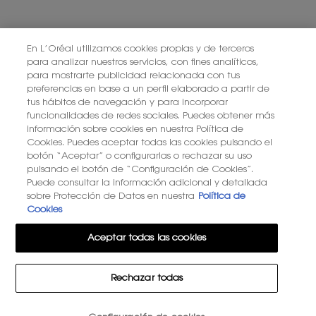
PONTE EN CONTACTO CON NOSOTROS
ENCUENTRA UNA TIENDA
En L’Oréal utilizamos cookies propias y de terceros
para analizar nuestros servicios, con fines analíticos,
para mostrarte publicidad relacionada con tus
+34 919 941 086
preferencias en base a un perfil elaborado a partir de
tus hábitos de navegación y para incorporar
funcionalidades de redes sociales. Puedes obtener más
información sobre cookies en nuestra Política de
YSL BEAUTÉ
281, RUE SAINT HONORÉ, 75008 PARIS France
Cookies. Puedes aceptar todas las cookies pulsando el
botón “Aceptar” o configurarlas o rechazar su uso
pulsando el botón de “Configuración de Cookies”.
Puede consultar la información adicional y detallada
sobre Protección de Datos en nuestra
Política de
Cookies
OPCIÓN DE COMPRA
Aceptar todas las cookies
€ - ES (ES)
Rechazar todas
© 2026 YSL Beauty