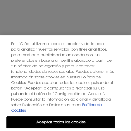
SUSCRIBIRME
PONTE EN CONTACTO CON NOSOTROS
ENCUENTRA UNA TIENDA
En L’Oréal utilizamos cookies propias y de terceros
para analizar nuestros servicios, con fines analíticos,
para mostrarte publicidad relacionada con tus
+34 919 941 086
preferencias en base a un perfil elaborado a partir de
tus hábitos de navegación y para incorporar
funcionalidades de redes sociales. Puedes obtener más
información sobre cookies en nuestra Política de
YSL BEAUTÉ
281, RUE SAINT HONORÉ, 75008 PARIS France
Cookies. Puedes aceptar todas las cookies pulsando el
botón “Aceptar” o configurarlas o rechazar su uso
pulsando el botón de “Configuración de Cookies”.
Puede consultar la información adicional y detallada
sobre Protección de Datos en nuestra
Política de
Cookies
OPCIÓN DE COMPRA
Aceptar todas las cookies
€ - ES (ES)