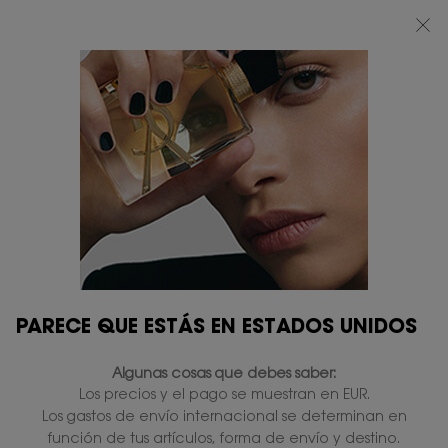
BEAUTY LIGHT CLUB: DISFRUTA DE UN 20% DESCUENTO EN TODA LA WEB
— O UN 25% A PARTIR DE 80 €*
0
MI
0 PRODUCTO
TIENDAS
CESTA
Contenido principal
ENTREGA ESTÁNDAR
REGALOS
GRATUITA A PARTIR
EXCLUSIVOS
DE 50 €
2 MUESTRAS
DEVOLUCIONES
PARECE QUE ESTÁS EN ESTADOS UNIDOS
GRATUITAS
GRATUITAS
Algunas cosas que debes saber:
Navegación de pie de página
Los precios y el pago se muestran en EUR.
REGISTRAR E-MAIL
Los gastos de envío internacional se determinan en
newslettersignup.title.legend
función de tus artículos, forma de envío y destino.
Sr.
Sra.
Prefiero no responder