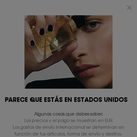
BEAUTY LIGHT CLUB: DISFRUTA DE UN 20% DESCUENTO EN TODA LA WEB
— O UN 25% A PARTIR DE 80 €*
0
MI
0 PRODUCTO
TIENDAS
CESTA
Contenido principal
...
MAQUILLAJE
BASES DE MAQUILLAJE
TOUCHE ÉCLAT
En existencias
45,00 €
36,00 €
Precio antiguo
Precio nuevo
El emblemático iluminador facial que no puede faltar en
tu neceser.
4.6
(3107)
Escriba una reseña
Lea
3107
PARECE QUE ESTÁS EN ESTADOS UNIDOS
reseñas.
1.438 personas que vieron recientemente este producto
Enlace
en
Algunas cosas que debes saber:
la
misma
Los precios y el pago se muestran en EUR.
página.
Los gastos de envío internacional se determinan en
función de tus artículos, forma de envío y destino.