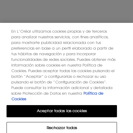
PONTE EN CONTACTO CON NOSOTROS
ENCUENTRA UNA TIENDA
En L’Oréal utilizamos cookies propias y de terceros
para analizar nuestros servicios, con fines analíticos,
para mostrarte publicidad relacionada con tus
+34 919 941 086
preferencias en base a un perfil elaborado a partir de
tus hábitos de navegación y para incorporar
funcionalidades de redes sociales. Puedes obtener más
información sobre cookies en nuestra Política de
YSL BEAUTÉ
281, RUE SAINT HONORÉ, 75008 PARIS France
Cookies. Puedes aceptar todas las cookies pulsando el
botón “Aceptar” o configurarlas o rechazar su uso
pulsando el botón de “Configuración de Cookies”.
Puede consultar la información adicional y detallada
sobre Protección de Datos en nuestra
Política de
Cookies
OPCIÓN DE COMPRA
Aceptar todas las cookies
€ - ES (ES)
Rechazar todas