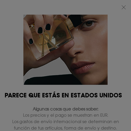
BEAUTY LIGHT CLUB: DISFRUTA DE UN 20% DESCUENTO EN TODA LA WEB
— O UN 25% A PARTIR DE 80 €*
0
MI
0 PRODUCTO
TIENDAS
CESTA
Contenido principal
DESCUBRE EL MAQUILLAJE YSL
TAMBIÉN TE PUEDE GUSTAR
PARECE QUE ESTÁS EN ESTADOS UNIDOS
Algunas cosas que debes saber:
PERSONALÍZALO
PERSONALÍZALO
Los precios y el pago se muestran en EUR.
Los gastos de envío internacional se determinan en
función de tus artículos, forma de envío y destino.