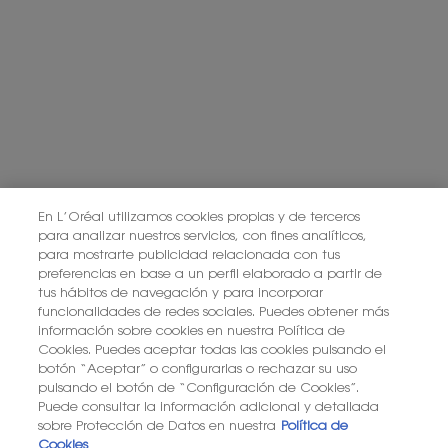
Este sitio está protegido por Cloudflare y se aplican la Política de
privacidad y las Condiciones del servicio.
SUSCRIBIRME
PONTE EN CONTACTO CON NOSOTROS
ENCUENTRA UNA TIENDA
En L’Oréal utilizamos cookies propias y de terceros
para analizar nuestros servicios, con fines analíticos,
para mostrarte publicidad relacionada con tus
+34 919 941 086
preferencias en base a un perfil elaborado a partir de
tus hábitos de navegación y para incorporar
funcionalidades de redes sociales. Puedes obtener más
información sobre cookies en nuestra Política de
YSL BEAUTÉ
281, RUE SAINT HONORÉ, 75008 PARIS France
Cookies. Puedes aceptar todas las cookies pulsando el
botón “Aceptar” o configurarlas o rechazar su uso
pulsando el botón de “Configuración de Cookies”.
Puede consultar la información adicional y detallada
sobre Protección de Datos en nuestra
Política de
Cookies