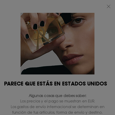
BEAUTY LIGHT CLUB: DISFRUTA DE UN 20% DESCUENTO EN TODA LA WEB
— O UN 25% A PARTIR DE 80 €*
0
MI
0 PRODUCTO
TIENDAS
CESTA
Contenido principal
...
Modiface
Eyes
2 productos
RESTRINGIR
FILTROS
PARECE QUE ESTÁS EN ESTADOS UNIDOS
Algunas cosas que debes saber:
Los precios y el pago se muestran en EUR.
Los gastos de envío internacional se determinan en
función de tus artículos, forma de envío y destino.