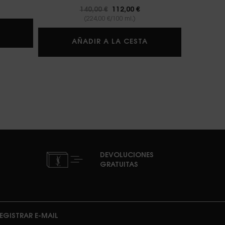
Precio antiguo
140,00 €
Precio nuevo
112,00 €
(224,00 €/100 ml.)
SKIN AFFAIR CUSHION FOUNDATION
A
LIBRE BERRY CRUSH
AÑADIR A LA CESTA
DEVOLUCIONES
GRATUITAS
EGISTRAR E-MAIL