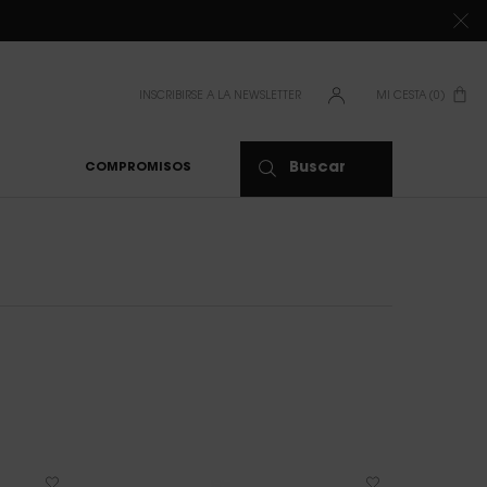
DE 80 €*
INSCRIBIRSE A LA NEWSLETTER
MI CESTA
0
0 PRODUCTO
Buscar
COMPROMISOS