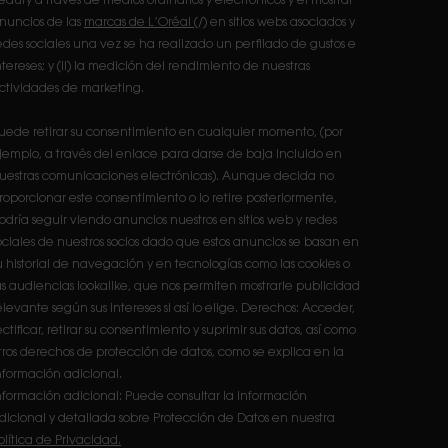
eauty a través de medios ordinarios y electrónicos y el mostrar
nuncios de las
marcas de L’Oréal
(/) en sitios webs asociados y
edes sociales una vez se ha realizado un perfilado de gustos e
ntereses; y (ii) la medición del rendimiento de nuestras
ctividades de marketing.
uede retirar su consentimiento en cualquier momento, (por
jemplo, a través del enlace para darse de baja incluido en
uestras comunicaciones electrónicas). Aunque decida no
roporcionar este consentimiento o lo retire posteriormente,
odría seguir viendo anuncios nuestros en sitios web y redes
ociales de nuestros socios dado que estos anuncios se basan en
u historial de navegación y en tecnologías como las cookies o
as audiencias lookalike, que nos permiten mostrarle publicidad
elevante según sus intereses si así lo elige. Derechos: Acceder,
ectificar, retirar su consentimiento y suprimir sus datos, así como
tros derechos de protección de datos, como se explica en la
nformación adicional.
nformación adicional: Puede consultar la información
dicional y detallada sobre Protección de Datos en nuestra
olítica de Privacidad.