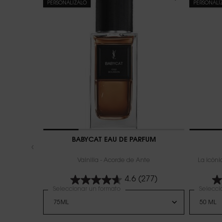
PERSONALÍZALO
PERSONALÍ
BABYCAT EAU DE PARFUM
Vainilla - Acorde de Ante
La icóni
4.6
(277)
Seleccionar un formato
Selecci
Sele
La v