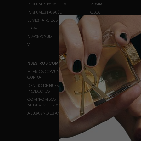
PERFUMES PARA ELLA
ROSTRO
PERFUMES PARA ÉL
OJOS
LE VESTIAIRE DES PARFUMS
LABIOS
LIBRE
BLACK OPIUM
Y
NUESTROS COMPROMISOS
SERVICIO DE ATENCIÓN AL
CLIENTE
HUERTOS COMUNITARIOS DE
OURIKA
CONTACTO
DENTRO DE NUESTROS
PREGUNTAS FRECUENTES
PRODUCTOS
ESTADO DEL PEDIDO
COMPROMISOS
LOCALIZADOR DE TIENDAS
MEDIOAMBIENTALES
EMPLEOS
ABUSAR NO ES AMAR