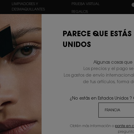
n
LIMPIADORES Y
PRUEBA VIRTUAL
DESMAQUILLANTES
REGALOS
F
SÉRUMS
OFERTAS
HIDRATANTES
PARECE QUE ESTÁS
CONTORNO DE OJOS
UNIDOS
TÉRMINOS
Algunas cosas que 
PRIVACIDAD Y SEGURIDAD
Los precios y el pago s
Los gastos de envío internaciona
TÉRMINOS Y CONDICIONES
de tus artículos, forma d
TÉRMINOS GENERALES DE
VENTA
D
POLÍTICA DE COOKIES
r
¿No estás en Estados Unidos ?
b
L
d
(
Obtén más información o
ponte en c
r
pregunta