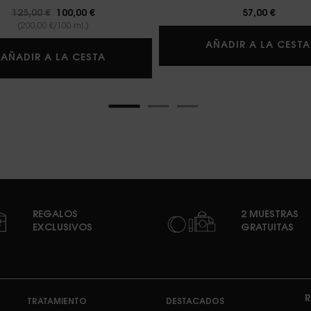
Precio antiguo
125,00 €
Precio nuevo
100,00 €
57,00 €
(200,00 €/100 ml.)
AÑADIR A LA CESTA
 DE PARFUM
LIBRE EAU DE PARFUM
AÑADIR A LA CESTA
REGALOS
2 MUESTRAS
EXCLUSIVOS
GRATUITAS
R
TRATAMIENTO
DESTACADOS