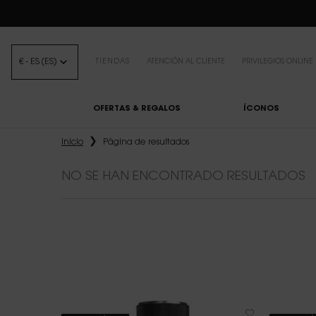
BEAUTY LIGHT 
€ - ES (ES)
TIENDAS
ATENCIÓN AL CLIENTE
PRIVILEGIOS ONLINE
OFERTAS & REGALOS
ÍCONOS
Contenido principal
Inicio
Página de resultados
NO SE HAN ENCONTRADO RESULTADOS