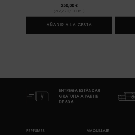
230,00 €
(306,67 €/100 ml.)
BABYCAT EAU
AÑADIR A LA CESTA
ENTREGA ESTÁNDAR
GRATUITA A PARTIR
DE 50 €
Navegación de pie de página
PERFUMES
MAQUILLAJE