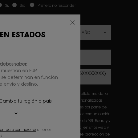
ewslettersignup.title.legend
Sr.
Sra.
Prefiero no responder
echa de nacimiento
 EN ESTADOS
Correo electrónico
*
debes saber:
e muestran en EUR.
Número de teléfono móvil (Formato: 6XXXXXXXX)
l se determinan en función
e envío y destino.
eclaro que tengo 16 años o más y deseo beneficiarme de la
ecepción de comunicaciones comerciales personalizadas
 Cambia tu región o país
asadas en el perfilado de mis gustos e intereses por parte de
'Oréal France S.A y L'Oréal España S.A.U.: (i) por comunicación
irecta en relación con los productos y servicios de YSL Beauty y
ii) mediante anuncios de las
marcas de L'Oréal
en sitios web y
ontacto con nosotros
si tienes
edes sociales de socios.Información básica sobre protección de
s