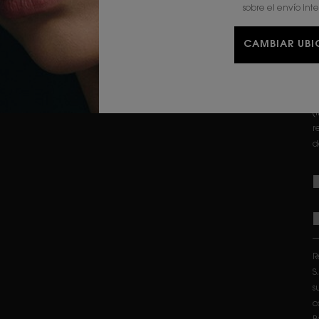
d
sobre el envío int
D
CAMBIAR UB
r
b
L
d
(
r
d
R
S
s
c