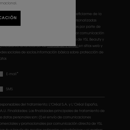
atos
ernacional.
eclaro que tengo 16 años o más y deseo beneficiarme de la
ICACIÓN
ecepción de comunicaciones comerciales personalizadas
asadas en el perfilado de mis gustos e intereses por parte de
'Oréal France S.A y L'Oréal España S.A.U.: (i) por comunicación
irecta en relación con los productos y servicios de YSL Beauty y
ii) mediante anuncios de las
marcas de L'Oréal
en sitios web y
edes sociales de socios.Información básica sobre protección de
atos
*
E-mail
SMS
esponsables del tratamiento: L'Oréal S.A. y L’Oréal España,
.A.U. Finalidades: Las finalidades principales de tratamiento de
us datos personales son: (i) el envío de comunicaciones
omerciales y promocionales por comunicación directa de YSL