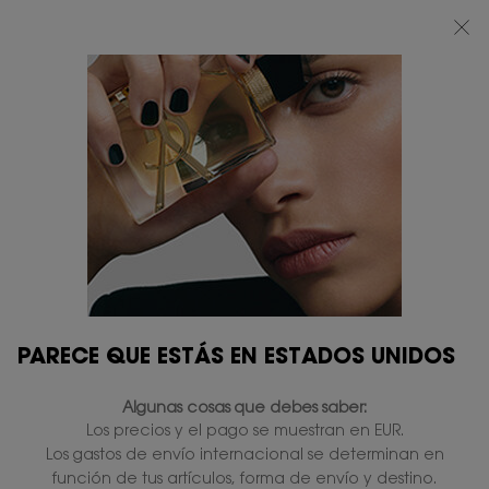
BEAUTY LIGHT CLUB: DISFRUTA DE UN 20% DESCUENTO EN TODA LA WEB
— O UN 25% A PARTIR DE 80 €*
0
MI
0 PRODUCTO
TIENDAS
CESTA
Contenido principal
NO SE HAN ENCONTRADO RESULTADOS
TAMBIÉN LE PUEDE GUSTAR
PARECE QUE ESTÁS EN ESTADOS UNIDOS
PERSONALÍZALO
PERSONALÍZALO
Algunas cosas que debes saber:
Los precios y el pago se muestran en EUR.
Los gastos de envío internacional se determinan en
función de tus artículos, forma de envío y destino.