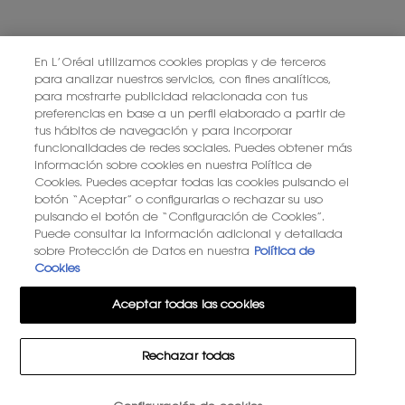
PONTE EN CONTACTO CON NOSOTROS
ENCUENTRA UNA TIENDA
En L’Oréal utilizamos cookies propias y de terceros
para analizar nuestros servicios, con fines analíticos,
para mostrarte publicidad relacionada con tus
+34 919 941 086
preferencias en base a un perfil elaborado a partir de
tus hábitos de navegación y para incorporar
funcionalidades de redes sociales. Puedes obtener más
información sobre cookies en nuestra Política de
YSL BEAUTÉ
281, RUE SAINT HONORÉ, 75008 PARIS France
Cookies. Puedes aceptar todas las cookies pulsando el
botón “Aceptar” o configurarlas o rechazar su uso
pulsando el botón de “Configuración de Cookies”.
Puede consultar la información adicional y detallada
sobre Protección de Datos en nuestra
Política de
Cookies
OPCIÓN DE COMPRA
Aceptar todas las cookies
€ - ES (ES)
Rechazar todas
© 2026 YSL Beauty