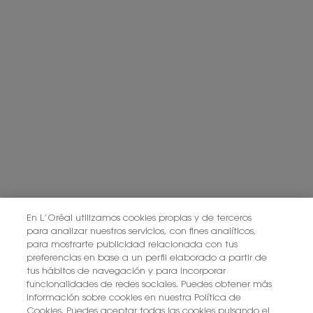
Información adicional: Puede consultar la información adicional y
detallada sobre Protección de Datos en nuestra
Política de Privacidad.
Haciendo click en “Suscribirme” declaro que he leído y entiendo la
Política de Privacidad de L’Oréal.
Este sitio está protegido por Cloudflare y se aplican la Política de
privacidad y las Condiciones del servicio.
SUSCRIBIRME
PONTE EN CONTACTO CON NOSOTROS
ENCUENTRA UNA TIENDA
En L’Oréal utilizamos cookies propias y de terceros
para analizar nuestros servicios, con fines analíticos,
para mostrarte publicidad relacionada con tus
+34 919 941 086
preferencias en base a un perfil elaborado a partir de
tus hábitos de navegación y para incorporar
funcionalidades de redes sociales. Puedes obtener más
información sobre cookies en nuestra Política de
YSL BEAUTÉ
281, RUE SAINT HONORÉ, 75008 PARIS France
Cookies. Puedes aceptar todas las cookies pulsando el