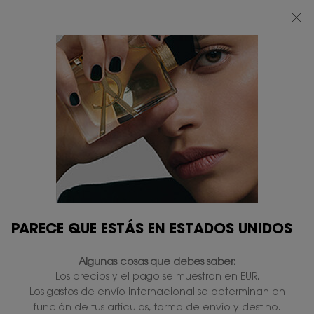
BEAUTY LIGHT CLUB: DISFRUTA DE UN 20% DESCUENTO EN TODA LA WEB
— O UN 25% A PARTIR DE 80 €*
0
MI
0 PRODUCTO
TIENDAS
CESTA
Contenido principal
PARECE QUE ESTÁS EN ESTADOS UNIDOS
Algunas cosas que debes saber:
Los precios y el pago se muestran en EUR.
Los gastos de envío internacional se determinan en
función de tus artículos, forma de envío y destino.