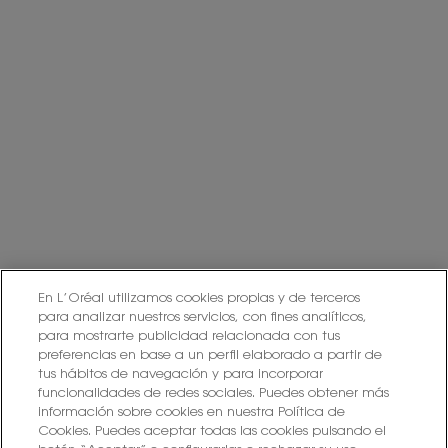
Información adicional: Puede consultar la información adicional y
detallada sobre Protección de Datos en nuestra
Política de Privacidad.
Haciendo click en “Suscribirme” declaro que he leído y entiendo la
Política de Privacidad de L’Oréal.
Este sitio está protegido por Cloudflare y se aplican la Política de
privacidad y las Condiciones del servicio.
SUSCRIBIRME
PONTE EN CONTACTO CON NOSOTROS
En L’Oréal utilizamos cookies propias y de terceros
ENCUENTRA UNA TIENDA
para analizar nuestros servicios, con fines analíticos,
para mostrarte publicidad relacionada con tus
preferencias en base a un perfil elaborado a partir de
+34 919 941 086
tus hábitos de navegación y para incorporar
funcionalidades de redes sociales. Puedes obtener más
información sobre cookies en nuestra Política de
Cookies. Puedes aceptar todas las cookies pulsando el
YSL BEAUTÉ