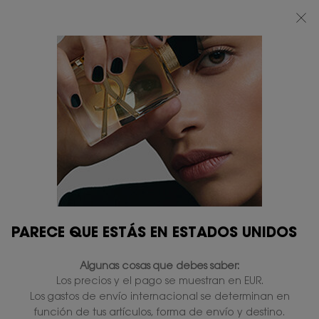
BEAUTY LIGHT CLUB: DISFRUTA DE UN 20% DESCUENTO EN TODA LA WEB
— O UN 25% A PARTIR DE 80 €*
0
MI
0 PRODUCTO
TIENDAS
CESTA
Contenido principal
NO SE HAN ENCONTRADO RESULTADOS
149 productos
RESTRINGIR
FILTROS
PARECE QUE ESTÁS EN ESTADOS UNIDOS
Algunas cosas que debes saber:
Los precios y el pago se muestran en EUR.
Los gastos de envío internacional se determinan en
función de tus artículos, forma de envío y destino.