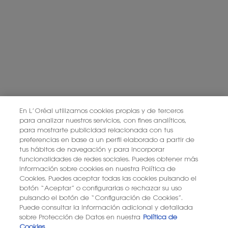
PDP You May Also Like
En L’Oréal utilizamos cookies propias y de terceros
TAMBIÉN LE PUEDE GUSTAR
para analizar nuestros servicios, con fines analíticos,
para mostrarte publicidad relacionada con tus
preferencias en base a un perfil elaborado a partir de
tus hábitos de navegación y para incorporar
SOLO
SOLO
funcionalidades de redes sociales. Puedes obtener más
ONLINE
ONLINE
información sobre cookies en nuestra Política de
Cookies. Puedes aceptar todas las cookies pulsando el
botón “Aceptar” o configurarlas o rechazar su uso
pulsando el botón de “Configuración de Cookies”.
Puede consultar la información adicional y detallada
sobre Protección de Datos en nuestra
Política de
Cookies