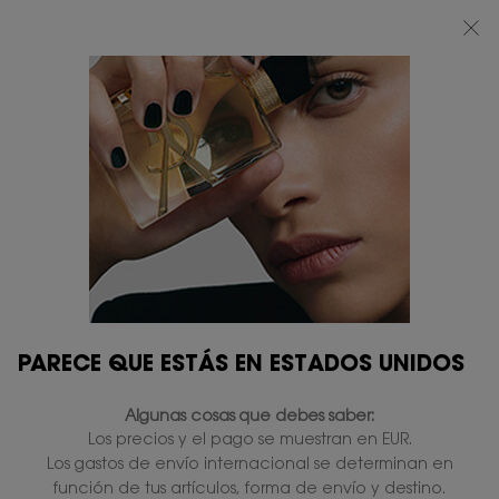
BEAUTY LIGHT CLUB: DISFRUTA DE UN 20% DESCUENTO EN TODA LA WEB
— O UN 25% A PARTIR DE 80 €*
0
MI
0 PRODUCTO
TIENDAS
CESTA
Contenido principal
...
OFERTAS EXCLUSIVAS
Rutinas de belleza
DÚO LIBRE EAU DE
PARFUM Y LASH CLASH
MASCARA
En existencias
162,00 €
129,60 €
Precio antiguo
Precio nuevo
4.5
(8)
Escriba una reseña
Lea
PARECE QUE ESTÁS EN ESTADOS UNIDOS
8
reseñas.
Enlace
Algunas cosas que debes saber:
en
SOLO ONLINE
la
Los precios y el pago se muestran en EUR.
misma
Los gastos de envío internacional se determinan en
página.
función de tus artículos, forma de envío y destino.