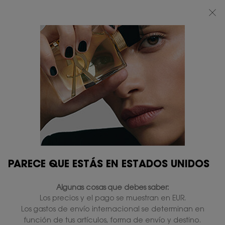
BEAUTY LIGHT CLUB: DISFRUTA DE UN 20% DESCUENTO EN TODA LA WEB
— O UN 25% A PARTIR DE 80 €*
0
MI
0 PRODUCTO
TIENDAS
CESTA
Contenido principal
...
PERFUMES
LE VESTIAIRE DES PARFUMS
BLOUSE EAU DE PARFUM
En existencias
230,00 €
(306,67 €/100 ml.)
Rosa de Damasco - Notas florales verdes.
4.7
(23)
Escriba una reseña
Lea
23
PARECE QUE ESTÁS EN ESTADOS UNIDOS
reseñas.
378 personas que vieron recientemente este producto
Enlace
en
Algunas cosas que debes saber:
la
misma
Los precios y el pago se muestran en EUR.
PERSONALÍZALO
página.
Los gastos de envío internacional se determinan en
función de tus artículos, forma de envío y destino.