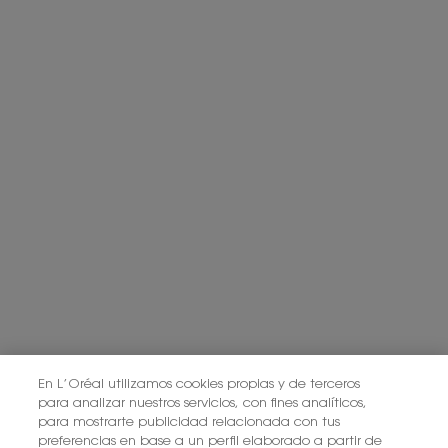
ENTREGA ESTÁNDAR
REGALOS
GRATUITA A PARTIR
EXCLUSIVOS
DE 50 €
2 MUESTRAS
DEVOLUCIONES
GRATUITAS
GRATUITAS
Navegación de pie de página
REGISTRAR E-MAIL
newslettersignup.title.legend
Sr.
Sra.
Prefiero no responder
Fecha de nacimiento
En L’Oréal utilizamos cookies propias y de terceros
para analizar nuestros servicios, con fines analíticos,
para mostrarte publicidad relacionada con tus
preferencias en base a un perfil elaborado a partir de