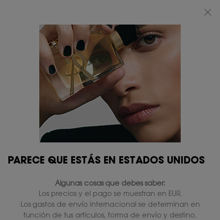
BEAUTY LIGHT CLUB: DISFRUTA DE UN 20% DESCUENTO EN TODA LA WEB
— O UN 25% A PARTIR DE 80 €*
0
MI
0 PRODUCTO
TIENDAS
CESTA
Contenido principal
...
PERFUMES
LE VESTIAIRE DES PARFUMS
TRENCH EAU DE PARFUM
En existencias
230,00 €
(306,67 €/100 ml.)
Iris atalcado - Cítricos.
4.7
(3)
Escriba una reseña
Lea
3
PARECE QUE ESTÁS EN ESTADOS UNIDOS
reseñas.
274 personas que vieron recientemente este producto
Enlace
en
Algunas cosas que debes saber:
la
misma
Los precios y el pago se muestran en EUR.
PERSONALÍZALO
página.
Los gastos de envío internacional se determinan en
función de tus artículos, forma de envío y destino.