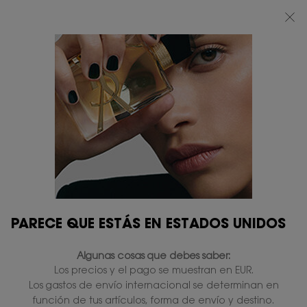
BEAUTY LIGHT CLUB: DISFRUTA DE UN 20% DESCUENTO EN TODA LA WEB
— O UN 25% A PARTIR DE 80 €*
0
MI
0 PRODUCTO
TIENDAS
CESTA
Contenido principal
VER TODO
TAMBIÉN TE PUEDE GUSTAR
PARECE QUE ESTÁS EN ESTADOS UNIDOS
Algunas cosas que debes saber:
PERSONALÍZALO
PERSONALÍZALO
Los precios y el pago se muestran en EUR.
Los gastos de envío internacional se determinan en
función de tus artículos, forma de envío y destino.