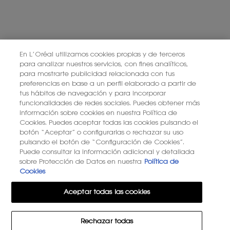
PONTE EN CONTACTO CON NOSOTROS
ENCUENTRA UNA TIENDA
En L’Oréal utilizamos cookies propias y de terceros
para analizar nuestros servicios, con fines analíticos,
para mostrarte publicidad relacionada con tus
+34 919 941 086
preferencias en base a un perfil elaborado a partir de
tus hábitos de navegación y para incorporar
funcionalidades de redes sociales. Puedes obtener más
información sobre cookies en nuestra Política de
YSL BEAUTÉ
281, RUE SAINT HONORÉ, 75008 PARIS France
Cookies. Puedes aceptar todas las cookies pulsando el
botón “Aceptar” o configurarlas o rechazar su uso
pulsando el botón de “Configuración de Cookies”.
Puede consultar la información adicional y detallada
sobre Protección de Datos en nuestra
Política de
Cookies
OPCIÓN DE COMPRA
Aceptar todas las cookies
€ - ES (ES)
Rechazar todas