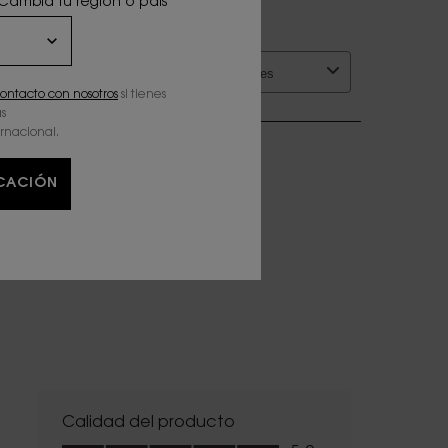
 Cambia tu región o país
ontacto con nosotros
si tienes
s
ernacional.
ICACIÓN