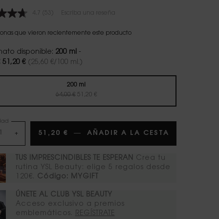
4.7
(53)
Escriba una reseña
Lea
53
reseñas.
sonas que vieron recientemente este producto
Enlace
en
mato disponible:
200 ml
-
la
€
51,20 €
(25,60 €/100 ml.)
misma
 antiguo
 nuevo
página.
200 ml
Precio antiguo
Precio nuevo
Selecionado
, 1 of 1
64,00 €
51,20 €
dad
51,20 €
―
AÑADIR A LA CESTA
LIBRE BOD
+
TUS IMPRESCINDIBLES TE ESPERAN
Crea tu
rutina YSL Beauty: elige 5 regalos desde
120€.
Código: MYGIFT
ÚNETE AL CLUB YSL BEAUTY​
Acceso exclusivo a premios
emblemáticos.​
REGÍSTRATE​​