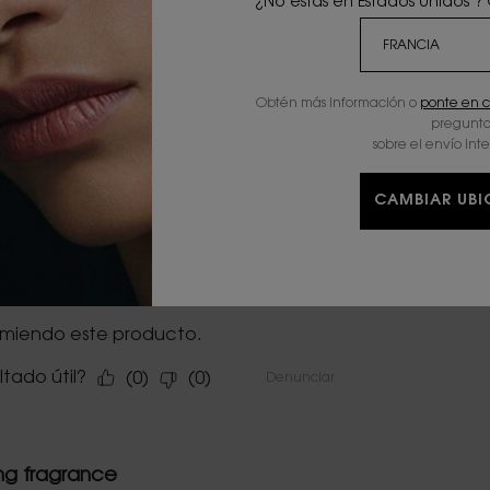
¿No estás en Estados Unidos ?
Obtén más información o
ponte en c
pregunta
sobre el envío int
CAMBIAR UB