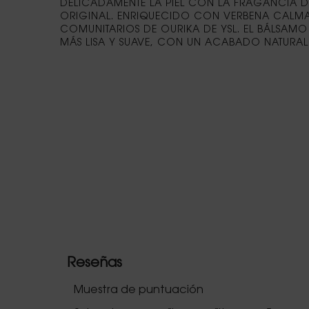
DELICADAMENTE LA PIEL CON LA FRAGANCIA DE
ORIGINAL. ENRIQUECIDO CON VERBENA CALMAN
COMUNITARIOS DE OURIKA DE YSL. EL BÁLSAMO
MÁS LISA Y SUAVE, CON UN ACABADO NATURAL 
PDP Routine Section
PDP Reviews