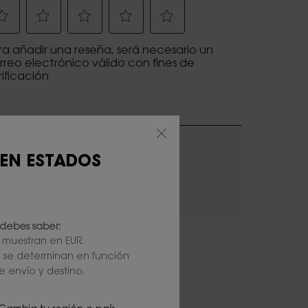
 EN ESTADOS
debes saber:
e muestran en EUR.
l se determinan en función
e envío y destino.