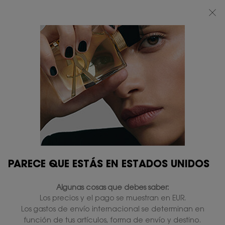
BEAUTY LIGHT CLUB: DISFRUTA DE UN 20% DESCUENTO EN TODA LA WEB
— O UN 25% A PARTIR DE 80 €*
0
MI
0 PRODUCTO
TIENDAS
CESTA
Contenido principal
PARECE QUE ESTÁS EN ESTADOS UNIDOS
ENTREGA ESTÁNDAR
REGALOS
Algunas cosas que debes saber:
GRATUITA A PARTIR
EXCLUSIVOS
Los precios y el pago se muestran en EUR.
DE 50 €
Los gastos de envío internacional se determinan en
función de tus artículos, forma de envío y destino.