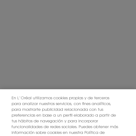
Información adicional: Puede consultar la información adicional y
detallada sobre Protección de Datos en nuestra
Política de Privacidad.
Haciendo click en “Suscribirme” declaro que he leído y entiendo la
Política de Privacidad de L’Oréal.
Este sitio está protegido por Cloudflare y se aplican la Política de
privacidad y las Condiciones del servicio.
SUSCRIBIRME
PONTE EN CONTACTO CON NOSOTROS
ENCUENTRA UNA TIENDA
En L’Oréal utilizamos cookies propias y de terceros
para analizar nuestros servicios, con fines analíticos,
para mostrarte publicidad relacionada con tus
+34 919 941 086
preferencias en base a un perfil elaborado a partir de
tus hábitos de navegación y para incorporar
funcionalidades de redes sociales. Puedes obtener más
información sobre cookies en nuestra Política de
YSL BEAUTÉ