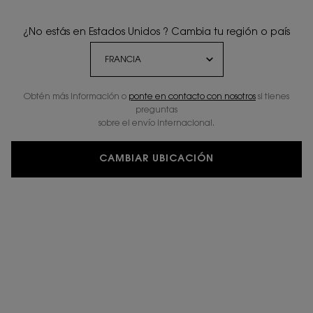
¿No estás en Estados Unidos ? Cambia tu región o país
Obtén más información o
ponte en contacto con nosotros
si tienes
preguntas
sobre el envío internacional.
CAMBIAR UBICACIÓN
SAM VISSER,
NUESTRO
NUEVO
MAQUILLADOR
GLOBAL
UNA NUEVA ERA
DISRUPTIVA
DEL ARTE