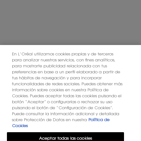
permiten mostrarle publicidad relevante según sus intereses si así lo
elige. Derechos: Acceder, rectificar, retirar su consentimiento y suprimir
sus datos, así como otros derechos de protección de datos, como se
explica en la información adicional.
Información adicional: Puede consultar la información adicional y
detallada sobre Protección de Datos en nuestra
Política de Privacidad.
Haciendo click en “Suscribirme” declaro que he leído y entiendo la
Política de Privacidad de L’Oréal.
En L’Oréal utilizamos cookies propias y de terceros
para analizar nuestros servicios, con fines analíticos,
para mostrarte publicidad relacionada con tus
Este sitio está protegido por Cloudflare y se aplican la Política de
preferencias en base a un perfil elaborado a partir de
privacidad y las Condiciones del servicio.
tus hábitos de navegación y para incorporar
funcionalidades de redes sociales. Puedes obtener más
información sobre cookies en nuestra Política de
SUSCRIBIRME
Cookies. Puedes aceptar todas las cookies pulsando el
botón “Aceptar” o configurarlas o rechazar su uso
pulsando el botón de “Configuración de Cookies”.
Puede consultar la información adicional y detallada
PONTE EN CONTACTO CON NOSOTROS
sobre Protección de Datos en nuestra
Política de
Cookies
ENCUENTRA UNA TIENDA
Aceptar todas las cookies