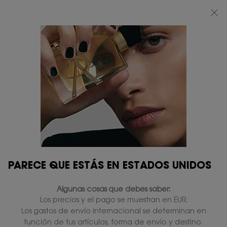
BEAUTY LIGHT CLUB: DISFRUTA DE UN 20% DESCUENTO EN TODA LA WEB
— O UN 25% A PARTIR DE 80 €*
0
MI
0 PRODUCTO
TIENDAS
CESTA
Contenido principal
PARECE QUE ESTÁS EN ESTADOS UNIDOS
Algunas cosas que debes saber:
Los precios y el pago se muestran en EUR.
Los gastos de envío internacional se determinan en
función de tus artículos, forma de envío y destino.