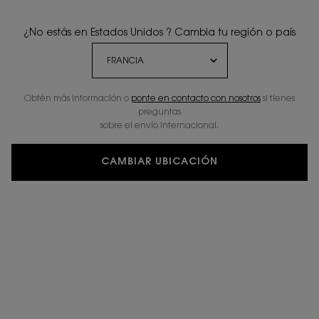
ENTREGA ESTÁNDAR
REGALOS
GRATUITA A PARTIR
EXCLUSIVOS
¿No estás en Estados Unidos ? Cambia tu región o país
DE 50 €
Obtén más información o
ponte en contacto con nosotros
si tienes
2 MUESTRAS
DEVOLUCIONES
preguntas
GRATUITAS
GRATUITAS
sobre el envío internacional.
CAMBIAR UBICACIÓN
Navegación de pie de página
REGISTRAR E-MAIL
newslettersignup.title.legend
Sr.
Sra.
Prefiero no responder
Fecha de nacimiento
Correo electrónico
*