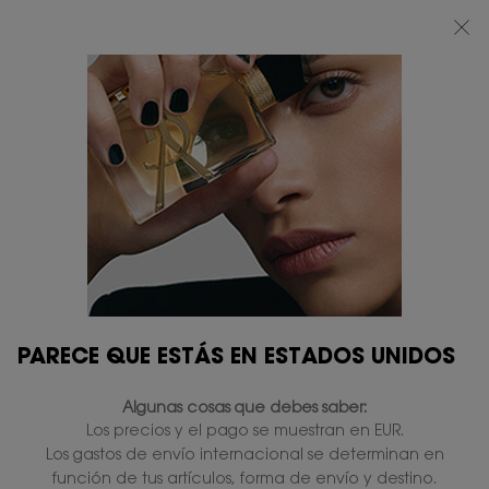
BEAUTY LIGHT CLUB: DISFRUTA DE UN 20% DESCUENTO EN TODA LA WEB
— O UN 25% A PARTIR DE 80 €*
0
MI
0 PRODUCTO
TIENDAS
CESTA
Contenido principal
PARECE QUE ESTÁS EN ESTADOS UNIDOS
Algunas cosas que debes saber:
Los precios y el pago se muestran en EUR.
Los gastos de envío internacional se determinan en
función de tus artículos, forma de envío y destino.