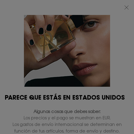
BEAUTY LIGHT CLUB: DISFRUTA DE UN 20% DESCUENTO EN TODA LA WEB
— O UN 25% A PARTIR DE 80 €*
0
MI
0 PRODUCTO
TIENDAS
CESTA
Contenido principal
...
COLECCIONES
Pure Shots
PURE SHOTS STABILITY
REBOOT EMULSIÓN
Sin existencias
119,00 €
Hidratación 24 horas y barrera cutánea fortalecida.
5.0
(3)
Escriba una reseña
Lea
PARECE QUE ESTÁS EN ESTADOS UNIDOS
3
reseñas.
Enlace
Algunas cosas que debes saber:
en
NUEVO
la
Los precios y el pago se muestran en EUR.
misma
Los gastos de envío internacional se determinan en
página.
función de tus artículos, forma de envío y destino.