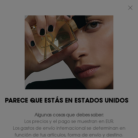
BEAUTY LIGHT CLUB: DISFRUTA DE UN 20% DESCUENTO EN TODA LA WEB
— O UN 25% A PARTIR DE 80 €*
0
MI
0 PRODUCTO
TIENDAS
CESTA
Contenido principal
PARECE QUE ESTÁS EN ESTADOS UNIDOS
Algunas cosas que debes saber:
Los precios y el pago se muestran en EUR.
Los gastos de envío internacional se determinan en
función de tus artículos, forma de envío y destino.