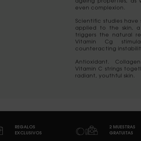
ageing properties, as
even complexion.
Scientific studies have
applied to the skin, a
triggers the natural r
Vitamin Cg stimul
counteracting instabilit
Antioxidant. Collage
Vitamin C strings toge
radiant, youthful skin.
REGALOS
2 MUESTRAS
EXCLUSIVOS
GRATUITAS