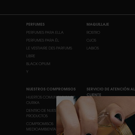
Navegación de pie de página
PERFUMES
MAQUILLAJE
PERFUMES PARA ELLA
ROSTRO
PERFUMES PARA ÉL
OJOS
LE VESTIAIRE DES PARFUMS
LABIOS
LIBRE
BLACK OPIUM
Y
NUESTROS COMPROMISOS
SERVICIO DE ATENCIÓN AL
CLIENTE
HUERTOS COMUNITARIOS DE
OURIKA
CONTACTO
DENTRO DE NUESTROS
PREGUNTAS FRECUENTES
PRODUCTOS
ESTADO DEL PEDIDO
COMPROMISOS
LOCALIZADOR DE TIENDAS
MEDIOAMBIENTALES
EMPLEOS