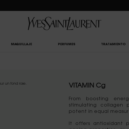
CLUB: DISFRUTA DE UN 20% DESCUENTO EN TODA LA WEB — O UN 25% A PARTIR 
MAQUILLAJE
PERFUMES
TRATAMIENTO
VITAMIN Cg
From boosting energ
stimulating collagen 
potent in equal measur
It offers antioxidant 