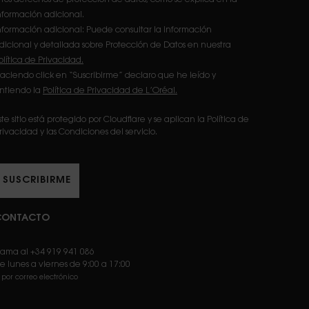
nformación adicional.
nformación adicional: Puede consultar la información
dicional y detallada sobre Protección de Datos en nuestra
olítica de Privacidad.
aciendo click en “Suscribirme” declaro que he leído y
ntiendo la
Política de Privacidad de L’Oréal.
ste sitio está protegido por Cloudflare y se aplican la Política de
rivacidad y las Condiciones del servicio.
SUSCRIBIRME
CONTACTO
lama al +34 919 941 086
e lunes a viernes de 9:00 a 17:00
 por correo electrónico