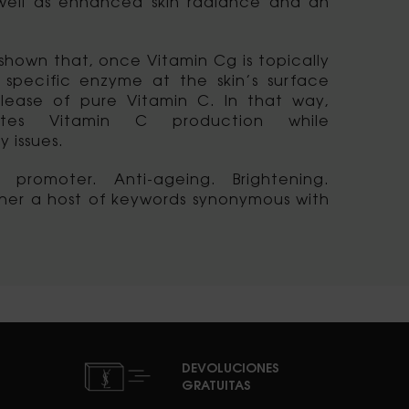
 well as enhanced skin radiance and an
 shown that, once Vitamin Cg is topically
 specific enzyme at the skin’s surface
elease of pure Vitamin C. In that way,
ates Vitamin C production while
y issues.
n promoter. Anti-ageing. Brightening.
ther a host of keywords synonymous with
DEVOLUCIONES
GRATUITAS