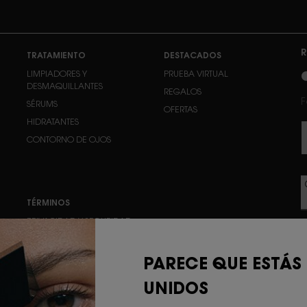
R
TRATAMIENTO
DESTACADOS
n
LIMPIADORES Y
PRUEBA VIRTUAL
DESMAQUILLANTES
REGALOS
F
SÉRUMS
OFERTAS
HIDRATANTES
CONTORNO DE OJOS
TÉRMINOS
PRIVACIDAD Y SEGURIDAD
TÉRMINOS Y CONDICIONES
TÉRMINOS GENERALES DE
PARECE QUE ESTÁS
VENTA
D
UNIDOS
POLÍTICA DE COOKIES
r
b