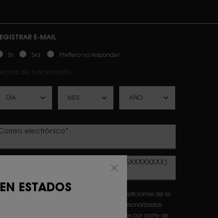
EGISTRAR E-MAIL
ewslettersignup.title.legend
Sr.
Sra.
Prefiero no responder
echa de nacimiento
Correo electrónico
*
Número de teléfono móvil (Formato: 6XXXXXXXX)
 EN ESTADOS
eclaro que tengo 16 años o más y deseo beneficiarme de la
ecepción de comunicaciones comerciales personalizadas
asadas en el perfilado de mis gustos e intereses por parte de