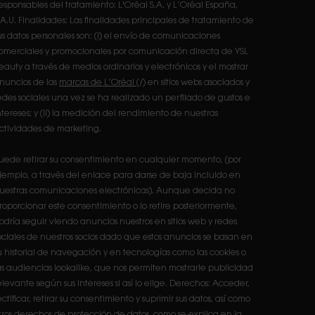
esponsables del tratamiento: L'Oréal S.A. y L’Oréal España,
.A.U. Finalidades: Las finalidades principales de tratamiento de
us datos personales son: (i) el envío de comunicaciones
omerciales y promocionales por comunicación directa de YSL
eauty a través de medios ordinarios y electrónicos y el mostrar
nuncios de las
marcas de L’Oréal
(/) en sitios webs asociados y
edes sociales una vez se ha realizado un perfilado de gustos e
ntereses; y (ii) la medición del rendimiento de nuestras
ctividades de marketing.
uede retirar su consentimiento en cualquier momento, (por
jemplo, a través del enlace para darse de baja incluido en
uestras comunicaciones electrónicas). Aunque decida no
roporcionar este consentimiento o lo retire posteriormente,
odría seguir viendo anuncios nuestros en sitios web y redes
ociales de nuestros socios dado que estos anuncios se basan en
u historial de navegación y en tecnologías como las cookies o
as audiencias lookalike, que nos permiten mostrarle publicidad
elevante según sus intereses si así lo elige. Derechos: Acceder,
ectificar, retirar su consentimiento y suprimir sus datos, así como
tros derechos de protección de datos, como se explica en la