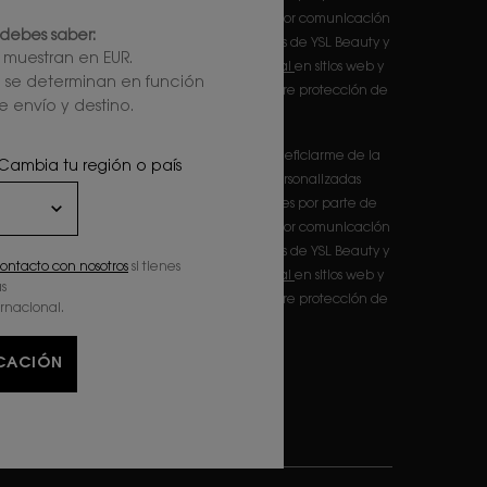
'Oréal France S.A y L'Oréal España S.A.U.: (i) por comunicación
debes saber:
irecta en relación con los productos y servicios de YSL Beauty y
e muestran en EUR.
ii) mediante anuncios de las
marcas de L'Oréal
en sitios web y
l se determinan en función
edes sociales de socios.Información básica sobre protección de
e envío y destino.
atos
eclaro que tengo 16 años o más y deseo beneficiarme de la
 Cambia tu región o país
ecepción de comunicaciones comerciales personalizadas
asadas en el perfilado de mis gustos e intereses por parte de
'Oréal France S.A y L'Oréal España S.A.U.: (i) por comunicación
irecta en relación con los productos y servicios de YSL Beauty y
ontacto con nosotros
si tienes
ii) mediante anuncios de las
marcas de L'Oréal
en sitios web y
s
edes sociales de socios.Información básica sobre protección de
ernacional.
atos
ICACIÓN
*
E-mail
SMS