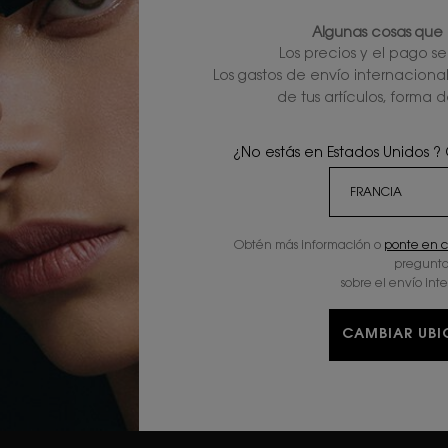
L
Algunas cosas que 
d
Los precios y el pago s
(
Los gastos de envío internaciona
r
de tus artículos, forma d
d
D
¿No estás en Estados Unidos ?
r
b
L
d
Obtén más información o
ponte en c
(
pregunta
r
sobre el envío int
d
CAMBIAR UB