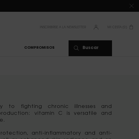
DE 80 €*
INSCRIBIRSE A LA NEWSLETTER
MI CESTA
0
0 PRODUCTO
Buscar
COMPROMISOS
y to fighting chronic illnesses and
production: vitamin C is versatile and
e.
protection, anti-inflammatory and anti-