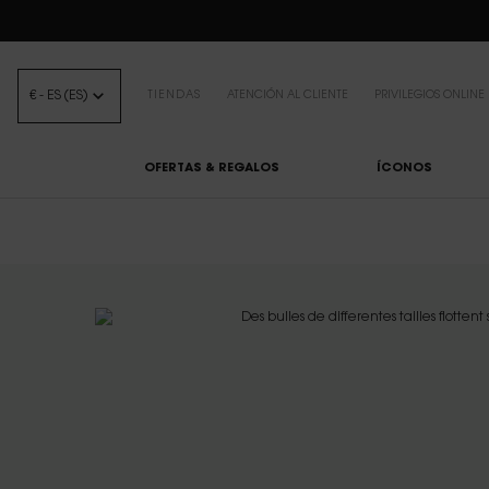
BEAUTY LIGHT 
€ - ES (ES)
TIENDAS
ATENCIÓN AL CLIENTE
PRIVILEGIOS ONLINE
OFERTAS & REGALOS
ÍCONOS
Contenido principal