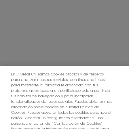
Política de Privacidad de L’Oréal.
Este sitio está protegido por Cloudflare y se aplican la Política de
privacidad y las Condiciones del servicio.
SUSCRIBIRME
PONTE EN CONTACTO CON NOSOTROS
ENCUENTRA UNA TIENDA
En L’Oréal utilizamos cookies propias y de terceros
para analizar nuestros servicios, con fines analíticos,
para mostrarte publicidad relacionada con tus
+34 919 941 086
preferencias en base a un perfil elaborado a partir de
tus hábitos de navegación y para incorporar
funcionalidades de redes sociales. Puedes obtener más
YSL BEAUTÉ
información sobre cookies en nuestra Política de
281, RUE SAINT HONORÉ, 75008 PARIS France
Cookies. Puedes aceptar todas las cookies pulsando el
botón “Aceptar” o configurarlas o rechazar su uso
pulsando el botón de “Configuración de Cookies”.