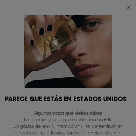
BEAUTY LIGHT CLUB: DISFRUTA DE UN 20% DESCUENTO EN TODA LA WEB
— O UN 25% A PARTIR DE 80 €*
0
MI
0 PRODUCTO
TIENDAS
CESTA
Contenido principal
PARECE QUE ESTÁS EN ESTADOS UNIDOS
Algunas cosas que debes saber:
Los precios y el pago se muestran en EUR.
Los gastos de envío internacional se determinan en
función de tus artículos, forma de envío y destino.