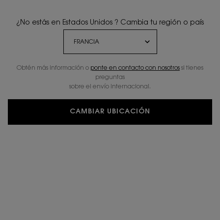
bold comfort, all day long. Many busy makeup
lovers would love to find a matte lipstick that stays
¿No estás en Estados Unidos ? Cambia tu región o país
in place after eating and drinking.
Obtén más información o
ponte en contacto con nosotros
si tienes
preguntas
sobre el envío internacional.
CAMBIAR UBICACIÓN