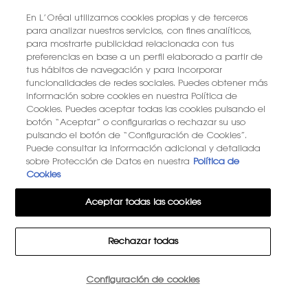
ENCUENTRA UNA TIENDA
En L’Oréal utilizamos cookies propias y de terceros
para analizar nuestros servicios, con fines analíticos,
para mostrarte publicidad relacionada con tus
+34 919 941 086
preferencias en base a un perfil elaborado a partir de
tus hábitos de navegación y para incorporar
funcionalidades de redes sociales. Puedes obtener más
YSL BEAUTÉ
información sobre cookies en nuestra Política de
281, RUE SAINT HONORÉ, 75008 PARIS France
Cookies. Puedes aceptar todas las cookies pulsando el
botón “Aceptar” o configurarlas o rechazar su uso
pulsando el botón de “Configuración de Cookies”.
Puede consultar la información adicional y detallada
sobre Protección de Datos en nuestra
Política de
Cookies
OPCIÓN DE COMPRA
Aceptar todas las cookies
€ - ES (ES)
Rechazar todas
© 2026 YSL Beauty
Términos y Condiciones
Términos generales de venta
Mapa del sitio
Configuración de cookies
15€ DE DESCUENTO EN TU PRIMER PEDIDO
Política de Privacidad
Gestión de cookies