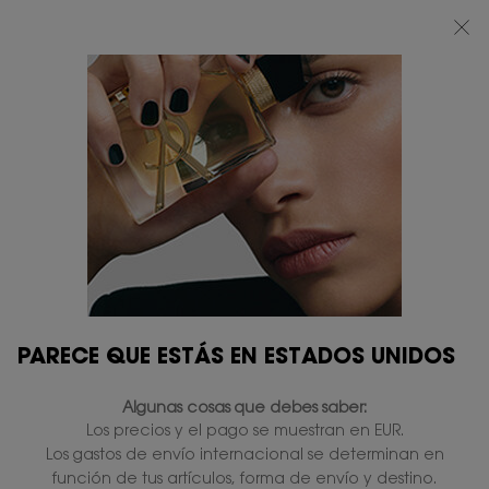
BEAUTY LIGHT CLUB: DISFRUTA DE UN 20% DESCUENTO EN TODA LA WEB
— O UN 25% A PARTIR DE 80 €*
0
MI
0 PRODUCTO
TIENDAS
CESTA
Contenido principal
PARECE QUE ESTÁS EN ESTADOS UNIDOS
Algunas cosas que debes saber:
Nothing compliments an on-the-go lifestyle quite
Los precios y el pago se muestran en EUR.
like a high-quality matte lipstick. Designed to make
Los gastos de envío internacional se determinan en
a daring statement wherever you go, the ultra-
versatile matte lipstick securely dresses your lips in
función de tus artículos, forma de envío y destino.