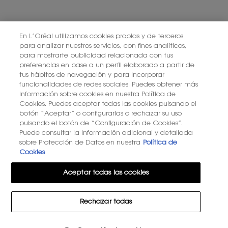
SUSCRIBIRME
En L’Oréal utilizamos cookies propias y de terceros
para analizar nuestros servicios, con fines analíticos,
para mostrarte publicidad relacionada con tus
PONTE EN CONTACTO CON NOSOTROS
preferencias en base a un perfil elaborado a partir de
tus hábitos de navegación y para incorporar
ENCUENTRA UNA TIENDA
funcionalidades de redes sociales. Puedes obtener más
información sobre cookies en nuestra Política de
Cookies. Puedes aceptar todas las cookies pulsando el
+34 919 941 086
botón “Aceptar” o configurarlas o rechazar su uso
pulsando el botón de “Configuración de Cookies”.
Puede consultar la información adicional y detallada
YSL BEAUTÉ
sobre Protección de Datos en nuestra
Política de
281, RUE SAINT HONORÉ, 75008 PARIS France
Cookies
Aceptar todas las cookies
Rechazar todas
OPCIÓN DE COMPRA