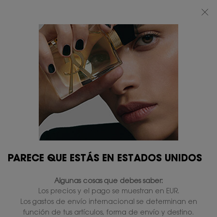
BEAUTY LIGHT CLUB: DISFRUTA DE UN 20% DESCUENTO EN TODA LA WEB
— O UN 25% A PARTIR DE 80 €*
0
MI
0 PRODUCTO
TIENDAS
CESTA
Contenido principal
PARECE QUE ESTÁS EN ESTADOS UNIDOS
Algunas cosas que debes saber:
Los precios y el pago se muestran en EUR.
Los gastos de envío internacional se determinan en
función de tus artículos, forma de envío y destino.