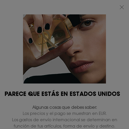
BEAUTY LIGHT CLUB: DISFRUTA DE UN 20% DESCUENTO EN TODA LA WEB
— O UN 25% A PARTIR DE 80 €*
Contenido principal
0
MI
0 PRODUCTO
TIENDAS
CESTA
PARECE QUE ESTÁS EN ESTADOS UNIDOS
Algunas cosas que debes saber:
Los precios y el pago se muestran en EUR.
Los gastos de envío internacional se determinan en
función de tus artículos, forma de envío y destino.