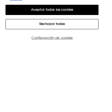
Información adicional: Puede consultar la información adicional y
Aceptar todas las cookies
detallada sobre Protección de Datos en nuestra
Política de Privacidad.
Haciendo click en “Suscribirme” declaro que he leído y entiendo la
Política de Privacidad de L’Oréal.
Rechazar todas
Este sitio está protegido por Cloudflare y se aplican la Política de
privacidad y las Condiciones del servicio.
Configuración de cookies
15€ DE DESCUENTO EN TU PRIMER PEDIDO
SUSCRIBIRME
PONTE EN CONTACTO CON NOSOTROS
ENCUENTRA UNA TIENDA
+34 919 941 086
YSL BEAUTÉ