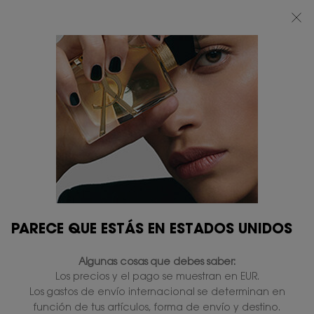
BEAUTY LIGHT CLUB: DISFRUTA DE UN 20% DESCUENTO EN TODA LA WEB
— O UN 25% A PARTIR DE 80 €*
0
MI
0 PRODUCTO
TIENDAS
CESTA
Contenido principal
...
LABIOS
Brillo de labios
YSL LOVESHINE
PLUMPING LIP OIL GLOSS
En existencias
42,00 €
33,60 €
Precio antiguo
Precio nuevo
Brillo voluminizador, 8h de hidratación.
4.6
(2031)
Escriba una reseña
Lea
PARECE QUE ESTÁS EN ESTADOS UNIDOS
2031
reseñas.
2.540 personas que vieron recientemente este producto
Enlace
Algunas cosas que debes saber:
en
la
Los precios y el pago se muestran en EUR.
misma
Los gastos de envío internacional se determinan en
página.
función de tus artículos, forma de envío y destino.