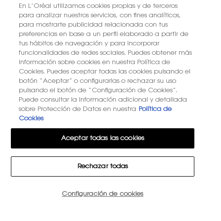
En L’Oréal utilizamos cookies propias y de terceros
para analizar nuestros servicios, con fines analíticos,
para mostrarte publicidad relacionada con tus
preferencias en base a un perfil elaborado a partir de
tus hábitos de navegación y para incorporar
funcionalidades de redes sociales. Puedes obtener más
información sobre cookies en nuestra Política de
Cookies. Puedes aceptar todas las cookies pulsando el
botón “Aceptar” o configurarlas o rechazar su uso
pulsando el botón de “Configuración de Cookies”.
Puede consultar la información adicional y detallada
sobre Protección de Datos en nuestra
Política de
Cookies
Aceptar todas las cookies
Rechazar todas
Cantidad
Configuración de cookies
−
+
33,60 €
―
AÑADIR A LA CESTA
YSL L