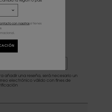
 Cambia tu región o país
ontacto con nosotros
si tienes
s
ernacional.
ICACIÓN