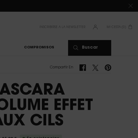
DE 80 €*
INSCRIBIRSE A LA NEWSLETTER
MI CESTA
0
0 PRODUCTO
Buscar
COMPROMISOS
Compartir En Facebook
Compartir En Twitter
Compartir En Pinte
Compartir En
ASCARA
OLUME EFFET
AUX CILS