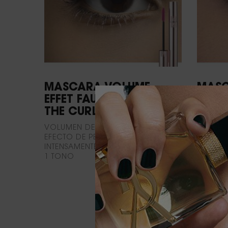
MASCARA VOLUME
MASC
EFFET FAUX CILS
EFFET
THE CURLER
FAUX
VOLUMEN DEFINIDO
UN VOL
EFECTO DE PESTAÑAS POSTIZAS
EL DE TU
INTENSAMENTE RIZADAS
PESTAÑA
1 TONO
LA MÁS
ORIGIN
PESTAÑA
6 TONO