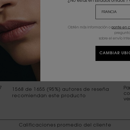
¿No estás en Estados Unidos ?
OPINIONES
Obtén más información o
ponte en c
pregunta
sobre el envío int
CAMBIAR UB