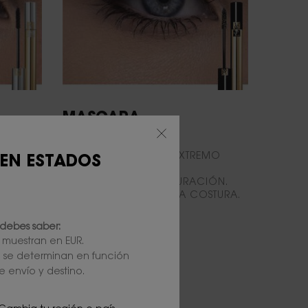
MASCARA
LASH CLASH
MÁSCARA VOLUMEN EXTREMO
 EN ESTADOS
VOLUMEN +200 %*.
TAÑAS
HASTA 24 HORAS DE DURACIÓN.
ACABADO NEGRO ALTA COSTURA.
debes saber:
e muestran en EUR.
l se determinan en función
e envío y destino.