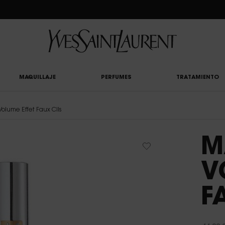
CLUB: DISFRUTA DE UN 20% DESCUENTO EN TODA LA WEB — O UN 25% A PARTIR 
MAQUILLAJE
PERFUMES
TRATAMIENTO
olume Effet Faux Cils
M
V
F