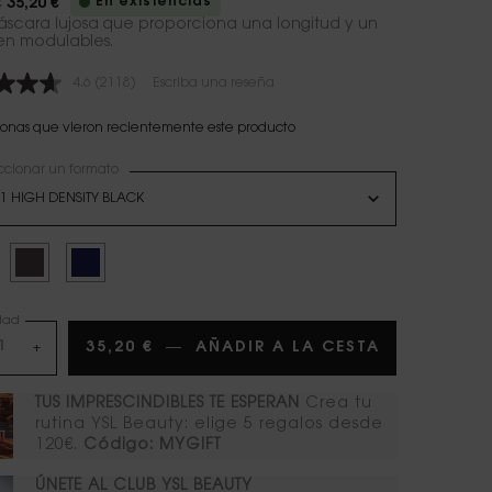
En existencias
€
35,20 €
 antiguo
 nuevo
scara lujosa que proporciona una longitud y un
n modulables.
4.6
(2118)
Escriba una reseña
Lea
2118
reseñas.
sonas que vieron recientemente este producto
Enlace
en
ccionar un formato
la
nar un/una color para Mascara Volume Effet Faux Cils
misma
1 HIGH DENSITY BLACK
página.
cionado
h Density Black, 1 of 3
Seleccionado
02 Rich Brown, 2 of 3
Seleccionado
06 Deep Night, 3 of 3
dad
35,20 €
―
AÑADIR A LA CESTA
MASCARA V
+
TUS IMPRESCINDIBLES TE ESPERAN
Crea tu
rutina YSL Beauty: elige 5 regalos desde
120€.
Código: MYGIFT
ÚNETE AL CLUB YSL BEAUTY​