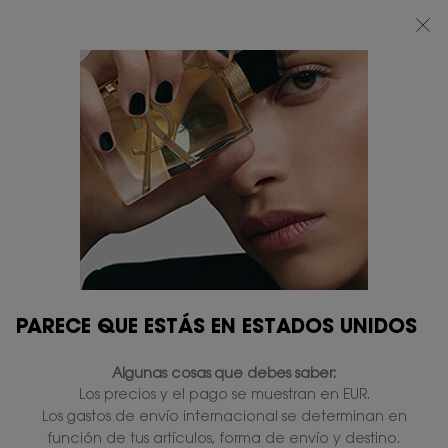
BEAUTY LIGHT CLUB: DISFRUTA DE UN 20% DESCUENTO EN TODA LA WEB
— O UN 25% A PARTIR DE 80 €*
0
MI
0 PRODUCTO
TIENDAS
CESTA
Contenido principal
...
OFERTAS EXCLUSIVAS
Rutinas de belleza
THE PERFECT GLOW
ROUTINE 5
Sin existencias
104,00 €
93,60 €
Precio antiguo
Precio nuevo
Make Me Blush 06 + Loveshine Gloss 12B.
4.7
(102)
Escriba una reseña
Lea
PARECE QUE ESTÁS EN ESTADOS UNIDOS
102
reseñas.
Enlace
Algunas cosas que debes saber:
en
NUEVO
la
Los precios y el pago se muestran en EUR.
misma
Los gastos de envío internacional se determinan en
página.
función de tus artículos, forma de envío y destino.