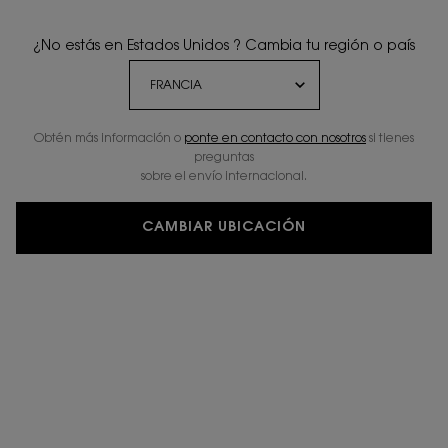
¿No estás en Estados Unidos ? Cambia tu región o país
Obtén más información o
ponte en contacto con nosotros
si tienes
preguntas
sobre el envío internacional.
CAMBIAR UBICACIÓN
Un regalo con cada ritual de edición limitada.