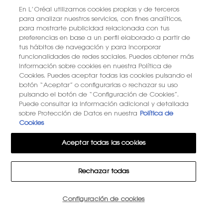
En L’Oréal utilizamos cookies propias y de terceros
para analizar nuestros servicios, con fines analíticos,
para mostrarte publicidad relacionada con tus
preferencias en base a un perfil elaborado a partir de
tus hábitos de navegación y para incorporar
funcionalidades de redes sociales. Puedes obtener más
información sobre cookies en nuestra Política de
Cookies. Puedes aceptar todas las cookies pulsando el
botón “Aceptar” o configurarlas o rechazar su uso
pulsando el botón de “Configuración de Cookies”.
Puede consultar la información adicional y detallada
sobre Protección de Datos en nuestra
Política de
Cookies
Aceptar todas las cookies
Rechazar todas
Cantidad
Configuración de cookies
−
+
93,60 €
―
SIN EXISTENCIAS
THE PE