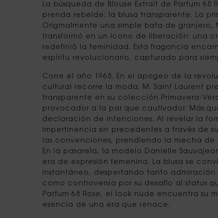
La búsqueda de Blouse Extrait de Parfum 68 R
prenda rebelde: la blusa transparente. La pr
Originalmente una simple bata de granjero, M
transformó en un icono de liberación: una c
redefinió la feminidad. Esta fragancia enca
espíritu revolucionario, capturado para siem
Corre el año 1968. En el apogeo de la revol
cultural recorre la moda. M. Saint Laurent pr
transparente en su colección Primavera-Ver
provocador a la par que cautivador. Más qu
declaración de intenciones. Al revelar la f
impertinencia sin precedentes a través de su
las convenciones, prendiendo la mecha de u
En la pasarela, la modelo Danielle Sauvaje
era de expresión femenina. La blusa se convi
instantáneo, despertando tanto admiración 
como controversia por su desafío al status q
Parfum 68 Rose, el look nude encuentra su m
esencia de una era que renace.