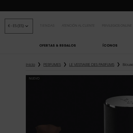
BEAUTY LIGHT 
€ - ES (ES)
TIENDAS
ATENCIÓN AL CLIENTE
PRIVILEGIOS ONLINE
OFERTAS & REGALOS
ÍCONOS
Contenido principal
Inicio
PERFUMES
LE VESTIAIRE DES PARFUMS
Blous
NUEVO