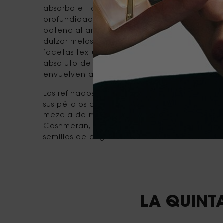
absorba el tanino y las notas amaderadas d
profundidad cálida y sensual. Las virutas de 
potencial aromático vanílico redondo y sua
dulzor meloso de la rosa sin anular su delicad
facetas texturizadas de un raro almizcle ve
absoluto de ambrette creado especialmente
envuelven a la rosa desnuda.
Los refinados matices violetas de la manteca 
sus pétalos con un delicado polvo. El fondo
mezcla de maderas ambarinas, realzada por 
Cashmeran, que aporta calidez y textura. Un
semillas de angélica completa esta cautiva
Video Content 1
LA QUINT