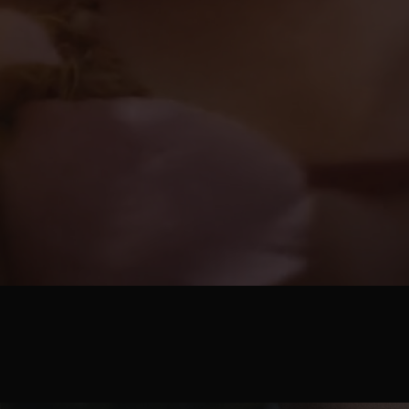
PDP Content Tile 2
LA BLUSA 