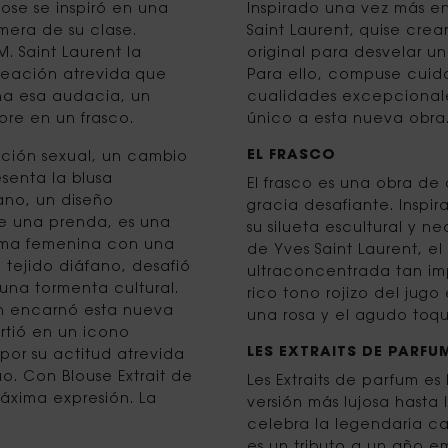
ose se inspiró en una
Inspirado una vez más e
imera de su clase.
Saint Laurent, quise cre
. Saint Laurent la
original para desvelar u
reación atrevida que
Para ello, compuse cui
rna esa audacia, un
cualidades excepcionale
pre en un frasco.
único a esta nueva obra
EL FRASCO
ución sexual, un cambio
esenta la blusa
El frasco es una obra de
ano, un diseño
gracia desafiante. Inspi
e una prenda, es una
su silueta escultural y 
orma femenina con una
de Yves Saint Laurent, e
 tejido diáfano, desafió
ultraconcentrada tan imp
na tormenta cultural.
rico tono rojizo del jugo
on encarnó esta nueva
una rosa y el agudo toque
rtió en un icono
LES EXTRAITS DE PARFU
por su actitud atrevida
uo. Con Blouse Extrait de
Les Extraits de parfum es
áxima expresión. La
versión más lujosa hasta
celebra la legendaria ca
es un tributo a un año e