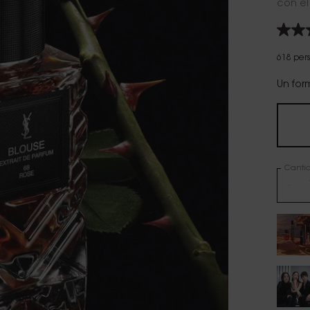
con el 
618 per
Un for
Canti
−