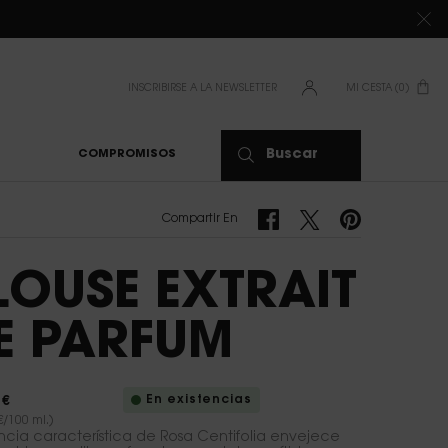
DE 80 €*
INSCRIBIRSE A LA NEWSLETTER
MI CESTA
0
0 PRODUCTO
Buscar
COMPROMISOS
Compartir En Facebook
Compartir En Twitter
Compartir En Pinte
Compartir En
LOUSE EXTRAIT
E PARFUM
En existencias
 €
€/100 ml.)
ncia característica de Rosa Centifolia envejece