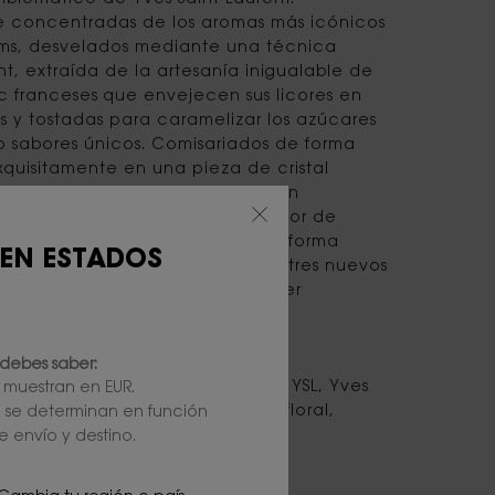
 concentradas de los aromas más icónicos
fums, desvelados mediante una técnica
, extraída de la artesanía inigualable de
c franceses que envejecen sus licores en
s y tostadas para caramelizar los azúcares
 sabores únicos. Comisariados de forma
quisitamente en una pieza de cristal
tres nuevos Extraits de Parfum son
de la colección de un conocedor de
os con esmero y presentados de forma
 EN ESTADOS
 cristal de estilo neovintage, los tres nuevos
ignos de la colección de cualquier
s.
debes saber:
ancia, alta fragancia, extracto, YSL, Yves
e muestran en EUR.
a centifolia, amaderado verde, floral,
l se determinan en función
nt
e envío y destino.