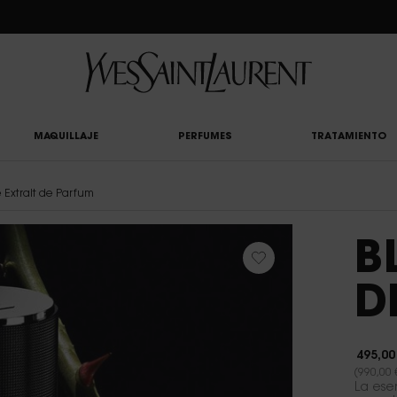
CLUB: DISFRUTA DE UN 20% DESCUENTO EN TODA LA WEB — O UN 25% A PARTIR 
MAQUILLAJE
PERFUMES
TRATAMIENTO
e Extrait de Parfum
B
D
495,00
(990,00 
La ese