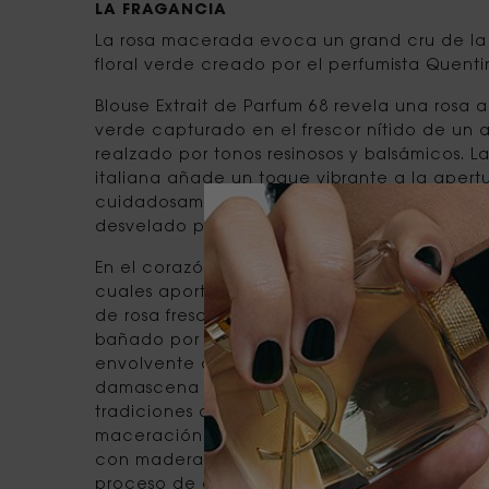
LA FRAGANCIA
La rosa macerada evoca un grand cru de la 
floral verde creado por el perfumista Quentin
Blouse Extrait de Parfum 68 revela una rosa a
verde capturado en el frescor nítido de un 
realzado por tonos resinosos y balsámicos. 
italiana añade un toque vibrante a la apert
cuidadosamente seleccionado, expresa el 
desvelado por la impertinente blusa de M. Sa
En el corazón se despliega un cuarteto de r
cuales aporta un matiz único a esta obra mae
de rosa fresco y etéreo de los Jardines Comu
bañado por el rocío de la mañana, se mezcl
envolvente absoluto de rosa, mientras que l
damascena especiada añade profundidad. I
tradiciones ancestrales de la elaboración 
maceración único sumerge el preciado absol
con madera de roble francés cuidadosament
proceso de envejecimiento de 4 semanas pe