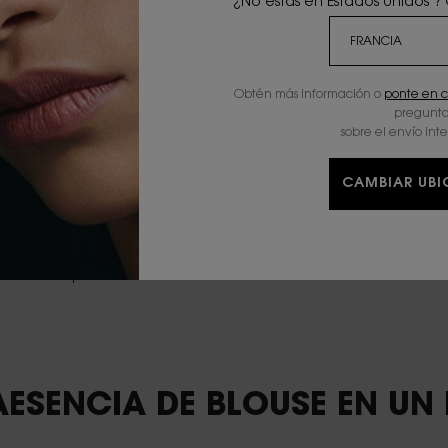
¿No estás en Estados Unidos ?
el roble, creando una
roble se eligen por su
ve, que contrasta con el
o carácter floral. Las
Obtén más información o
ponte en c
getal, un preciado
pregunta
 para la marca,
sobre el envío int
CAMBIAR UB
de iris pallida acarician
 revela una amplia
el sofisticado
 susurro verde de
dora composición.
AESENCIA DE BLOUSE EN UN