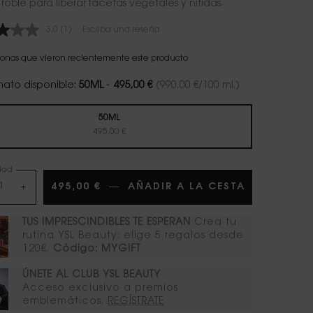
roble para liberar facetas vegetales y nítidas.
3.0
(1)
Escriba una reseña
Lea
1
reseña.
sonas que vieron recientemente este producto
Enlace
en
mato disponible:
50ML
-
495,00 €
(990,00 €/100 ml.)
la
misma
página.
50ML
Selecionado
, 1 of 1
495,00 €
dad
495,00 €
―
AÑADIR A LA CESTA
BLOUSE EX
+
TUS IMPRESCINDIBLES TE ESPERAN
Crea tu
rutina YSL Beauty: elige 5 regalos desde
120€.
Código: MYGIFT
ÚNETE AL CLUB YSL BEAUTY​
Acceso exclusivo a premios
emblemáticos.​
REGÍSTRATE​​