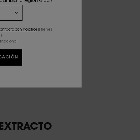
 Cambia tu región o país
ontacto con nosotros
si tienes
s
ernacional.
ICACIÓN
 EXTRACTO