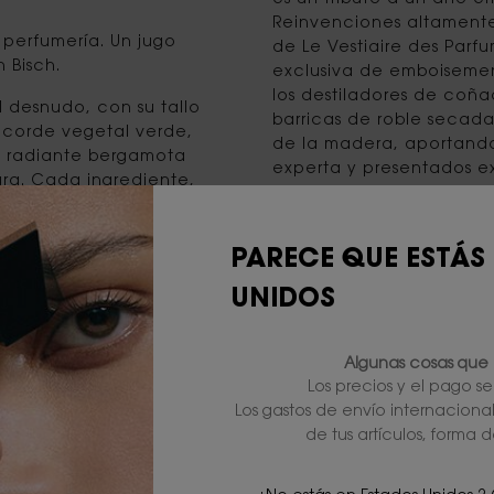
Reinvenciones altamente
perfumería. Un jugo
de Le Vestiaire des Par
 Bisch.
exclusiva de emboisement
los destiladores de coña
l desnudo, con su tallo
barricas de roble secada
acorde vegetal verde,
de la madera, aportando
La radiante bergamota
experta y presentados ex
ura. Cada ingrediente,
couture neo-vintage, los 
cuerpo desnudo
verdaderamente dignos 
int Laurent.
fragancias. Seleccionad
PARECE QUE ESTÁS
exquisita en un frasco de
osas, cada una de las
Extraits de Parfum son d
UNIDOS
stra olfativa. El acorde
conocedor de fragancia
nitarios de Ourika,
a con el rico y
PALABRAS CLAVE
Algunas cosas que 
a esencia de rosa
colección exclusiva, frag
Los precios y el pago s
nspirado en las
Saint Laurent Beauté, ros
Los gastos de envío internaciona
del coñac, un proceso de
maceración, emboiseme
de tus artículos, forma d
uto de rosa centifolia
e seleccionada. Este
rmite que la rosa