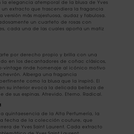
n la elegancia atemporal de la blusa de Yves
ar un extracto que trascendiera la fragancia
na versión más majestuosa, audaz y fabulosa.
dadosamente un cuarteto de rosas con
s, cada una de las cuales aporta un matiz
.
 arte por derecho propio y brilla con una
rado en los decantadores de coñac clásicos,
neo-vintage rinde homenaje al icónico motivo
l chevrón. Alberga una fragancia
ertinente como la blusa que la inspiró. El
 en su interior evoca la delicada belleza de
 de sus espinas. Atrevido. Eterno. Radical.
M
 la quintaesencia de la Alta Perfumería, la
 la fecha de la colección couture, que
rrera de Yves Saint Laurent. Cada extracto
mblemático de Yves Saint Laurent.