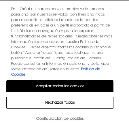
En L’Oréal utilizamos cookies propias y de terceros
PDP Reviews
para analizar nuestros servicios, con fines analíticos,
para mostrarte publicidad relacionada con tus
OPINIONES
preferencias en base a un perfil elaborado a partir de
tus hábitos de navegación y para incorporar
funcionalidades de redes sociales. Puedes obtener más
información sobre cookies en nuestra Política de
Cookies. Puedes aceptar todas las cookies pulsando el
botón “Aceptar” o configurarlas o rechazar su uso
pulsando el botón de “Configuración de Cookies”.
Puede consultar la información adicional y detallada
sobre Protección de Datos en nuestra
Política de
Cookies
Aceptar todas las cookies
Rechazar todas
Cantidad
Configuración de cookies
−
+
495,00 €
―
AÑADIR A LA CESTA
MUSE 