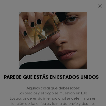
BEAUTY LIGHT CLUB: DISFRUTA DE UN 20% DESCUENTO EN TODA LA WEB
— O UN 25% A PARTIR DE 80 €*
0
MI
0 PRODUCTO
TIENDAS
CESTA
Contenido principal
...
LE VESTIAIRE DES PARFUMS
Las Fragancias
MUSE EXTRAIT DE PARFUM
En existencias
495,00 €
(990,00 €/100 ml.)
El característico acorde de tinta macerada con roble
para revelar sus facetas amaderadas y gourmandas.
5.0
(2)
Escriba una reseña
Lea
PARECE QUE ESTÁS EN ESTADOS UNIDOS
2
reseñas.
720 personas que vieron recientemente este producto
Enlace
Algunas cosas que debes saber:
en
la
Los precios y el pago se muestran en EUR.
misma
NUEVO
Los gastos de envío internacional se determinan en
página.
función de tus artículos, forma de envío y destino.